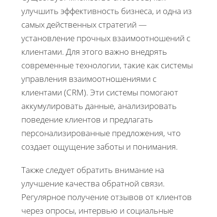
улучшить эффективность бизнеса, и одна из
самых действенных стратегий —
установление прочных взаимоотношений с
клиентами. Для этого важно внедрять
современные технологии, такие как системы
управления взаимоотношениями с
клиентами (CRM). Эти системы помогают
аккумулировать данные, анализировать
поведение клиентов и предлагать
персонализированные предложения, что
создает ощущение заботы и понимания.
Также следует обратить внимание на
улучшение качества обратной связи.
Регулярное получение отзывов от клиентов
через опросы, интервью и социальные