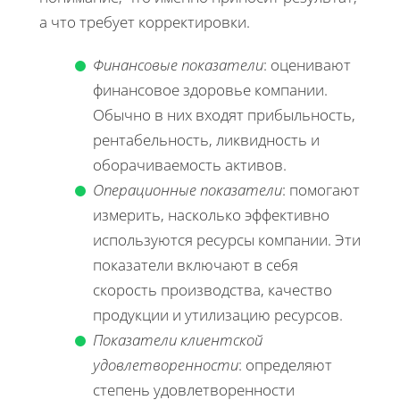
а что требует корректировки.
Финансовые показатели
: оценивают
финансовое здоровье компании.
Обычно в них входят прибыльность,
рентабельность, ликвидность и
оборачиваемость активов.
Операционные показатели
: помогают
измерить, насколько эффективно
используются ресурсы компании. Эти
показатели включают в себя
скорость производства, качество
продукции и утилизацию ресурсов.
Показатели клиентской
удовлетворенности
: определяют
степень удовлетворенности