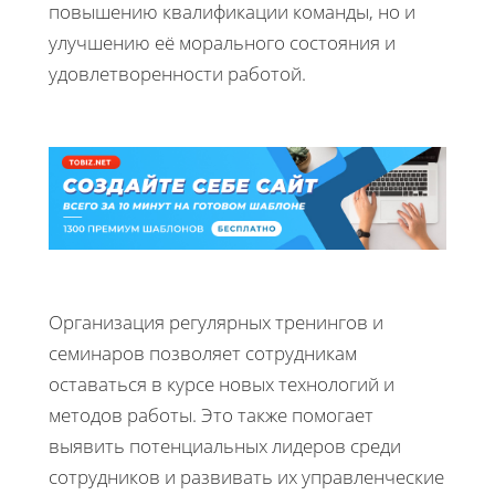
повышению квалификации команды, но и
улучшению её морального состояния и
удовлетворенности работой.
Организация регулярных тренингов и
семинаров позволяет сотрудникам
оставаться в курсе новых технологий и
методов работы. Это также помогает
выявить потенциальных лидеров среди
сотрудников и развивать их управленческие