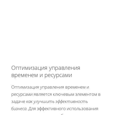
Оптимизация управления
временем и ресурсами
Оптимизация управления временем и
ресурсами является ключевым элементом в
задаче
как улучшить эффективность
бизнеса
. Для эффективного использования