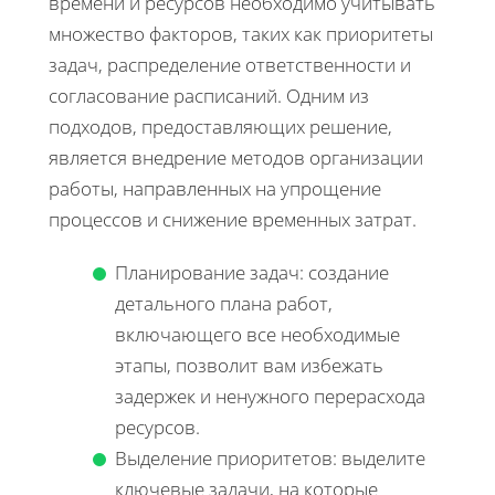
времени и ресурсов необходимо учитывать
множество факторов, таких как приоритеты
задач, распределение ответственности и
согласование расписаний. Одним из
подходов, предоставляющих решение,
является внедрение методов организации
работы, направленных на упрощение
процессов и снижение временных затрат.
Планирование задач: создание
детального плана работ,
включающего все необходимые
этапы, позволит вам избежать
задержек и ненужного перерасхода
ресурсов.
Выделение приоритетов: выделите
ключевые задачи, на которые