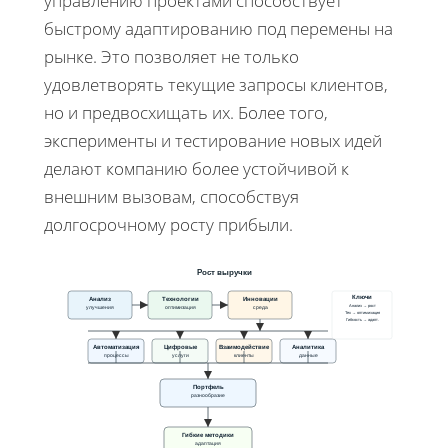
управлению проектами способствует
быстрому адаптированию под перемены на
рынке. Это позволяет не только
удовлетворять текущие запросы клиентов,
но и предвосхищать их. Более того,
эксперименты и тестирование новых идей
делают компанию более устойчивой к
внешним вызовам, способствуя
долгосрочному росту прибыли.
Рост выручки
Ключи
Анализ
Технологии
Инновации
Анализ → рост
улучшения
оптимизация
среда
Тех → оптимизация
Гибкость → адапт.
Автоматизация
Цифровые
Взаимодействие
Аналитика
процессы
услуги
клиенты
данные
Портфель
разнообразие
Гибкие методики
адаптация