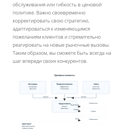
обслуживания или гибкость в ценовой
политике. Важно своевременно
корректировать свою стратегию,
адаптироваться к изменяющимся
пожеланиям клиентов и стремительно
реагировать на новые рыночные вызовы.
Таким образом, вы сможете быть всегда на
шаг впереди своих конкурентов.
Целевые клиенты
Молодежь
Предприниматели
Семьи
Инновации
Эффективно
Качество
Доступно
Интеграция
Безопасно
Анализ
Анализ
Анализ
Уникальные
Предложение
Выделение
Анализ
Адаптация
Сервис
Сервис
Цена
Гибкая цена
Адаптация
Мониторинг рынка
Гибкие условия