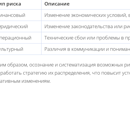
ип риска
Описание
инансовый
Изменение экономических условий,
ридический
Изменение законодательства или ри
перационный
Технические сбои или проблемы в п
ультурный
Различия в коммуникации и понима
ким образом, осознание и систематизация возможных р
зработать стратегию их распределения, что повысит ус
гативным изменениям.