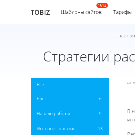
TOBIZ
Шаблоны сайтов
Тарифы
Главная
Стратегии ра
Дат
Все
Блог
6
В 
Начало работы
9
инт
Интернет магазин
18
Ра