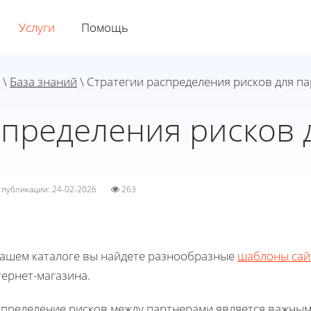
Услуги
Помощь
\
База знаний
\ Стратегии распределения рисков для п
спределения рисков 
а публикации: 24-02-2026
263
нашем каталоге вы найдете разнообразные
шаблоны сай
ернет-магазина.
спределение рисков между партнерами является важным