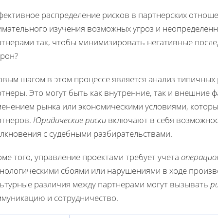
фективное распределение рисков в партнерских отноше
имательного изучения возможных угроз и неопределенно
ртнерами так, чтобы минимизировать негативные после
орон?
вым шагом в этом процессе является анализ типичных р
тнеры. Это могут быть как внутренние, так и внешние 
менением рынка или экономическими условиями, которые
ртнеров.
Юридические риски
включают в себя возможнос
олкновения с судебными разбирательствами.
ме того, управление проектами требует учета
операцио
хнологическими сбоями или нарушениями в ходе произв
льтурные различия между партнерами могут вызывать
р
ммуникацию и сотрудничество.