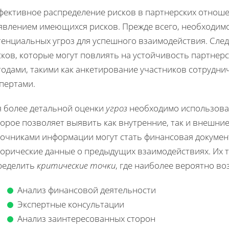
фективное распределение рисков в партнерских отноше
явлением имеющихся рисков. Прежде всего, необходим
тенциальных угроз для успешного взаимодействия. Сл
ков, которые могут повлиять на устойчивость партнер
тодами, такими как анкетирование участников сотрудни
пертами.
я более детальной оценки
угроз
необходимо использова
торое позволяет выявить как внутренние, так и внешни
точниками информации могут стать финансовая докумен
торические данные о предыдущих взаимодействиях. Их 
ределить
критические точки
, где наиболее вероятно во
Анализ финансовой деятельности
Экспертные консультации
Анализ заинтересованных сторон