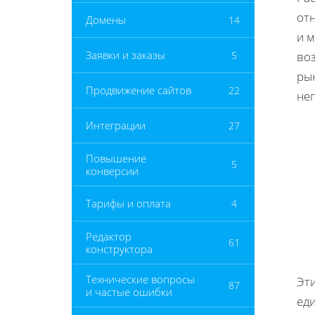
от
Домены
14
и 
Заявки и заказы
5
во
ры
Продвижение сайтов
22
не
Интеграции
27
Повышение
5
конверсии
Тарифы и оплата
4
Редактор
61
конструктора
Технические вопросы
Эт
87
и частые ошибки
ед