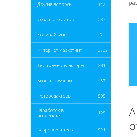
ра
Другие вопросы
4428
Создание сайтов
237
Копирайтинг
51
Интернет маркетинг
8732
Текстовые редакторы
281
Бизнес обучение
437
Фоторедакторы
505
А
Заработок в
125
интернете
о
Здоровье и тело
521