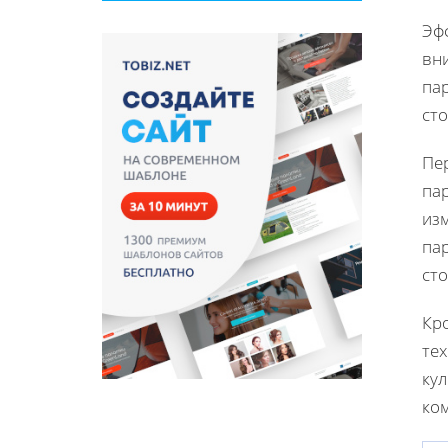
Эф
вн
па
ст
Пер
пар
из
па
ст
Кро
те
ку
ко