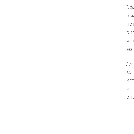
Эф
вы
по
рис
ме
экс
Дл
ко
ис
ис
оп