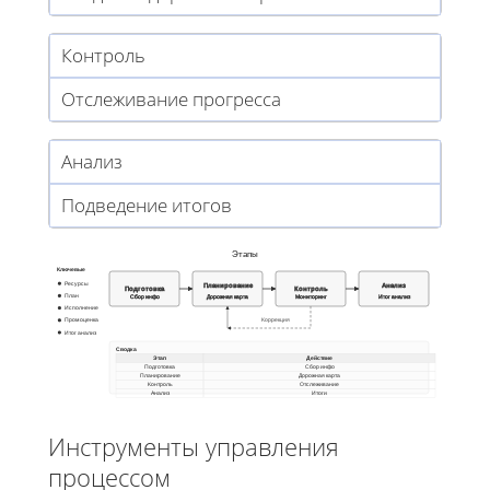
Контроль
Отслеживание прогресса
Анализ
Подведение итогов
Этапы
Ключевые
Ресурсы
Планирование
Анализ
Подготовка
Контроль
План
Сбор инфо
Дорожная карта
Мониторинг
Итог анализ
Исполнение
Пром оценка
Коррекция
Итог анализ
Сводка
Этап
Действие
Подготовка
Сбор инфо
Планирование
Дорожная карта
Контроль
Отслеживание
Анализ
Итоги
Инструменты управления
процессом