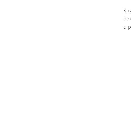
Ко
пот
стр