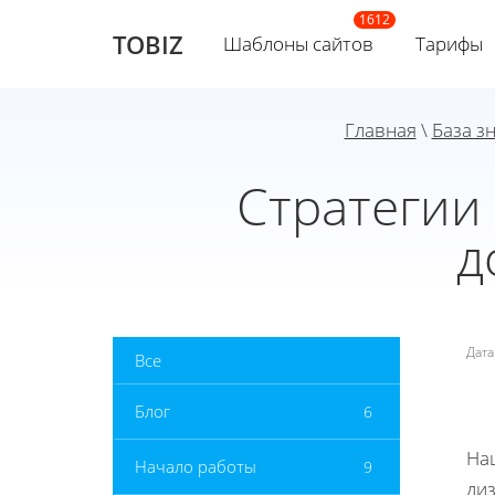
TOBIZ
Шаблоны сайтов
Тарифы
Главная
\
База з
Стратегии
д
Дат
Все
Блог
6
На
Начало работы
9
ди