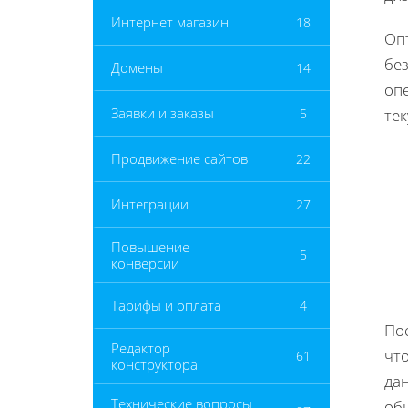
Интернет магазин
18
Оп
бе
Домены
14
оп
Заявки и заказы
5
те
Продвижение сайтов
22
Интеграции
27
Повышение
5
конверсии
Тарифы и оплата
4
Пос
Редактор
что
61
конструктора
дан
Технические вопросы
об