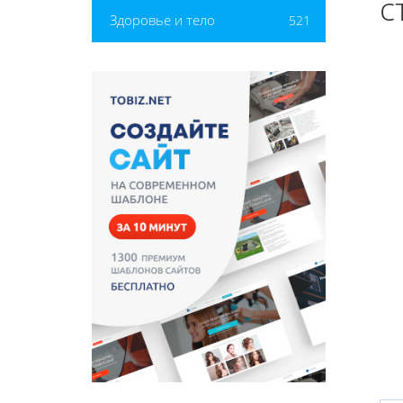
с
Здоровье и тело
521