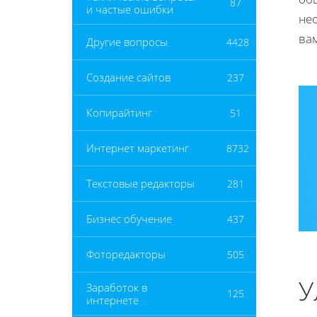
87
и частые ошибки
не
ва
Другие вопросы
4428
Создание сайтов
237
Копирайтинг
51
Интернет маркетинг
8732
Текстовые редакторы
281
Бизнес обучение
437
Фоторедакторы
505
У
Заработок в
125
интернете