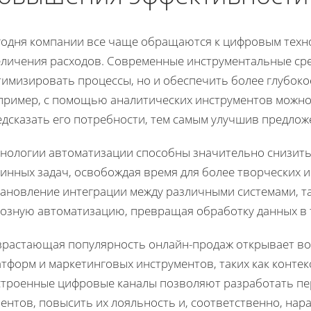
годня компании все чаще обращаются к цифровым техно
еличения расходов. Современные инструментальные сре
тимизировать процессы, но и обеспечить более глубоко
пример, с помощью аналитических инструментов можно 
дсказать его потребности, тем самым улучшив предложе
хнологии автоматизации способны значительно снизит
инных задач, освобождая время для более творческих и
тановление интеграции между различными системами, та
возную автоматизацию, превращая обработку данных в 
зрастающая популярность онлайн-продаж открывает во
тформ и маркетинговых инструментов, таких как контек
строенные цифровые каналы позволяют разработать п
ентов, повысить их лояльность и, соответственно, нар