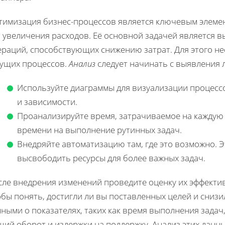
тимизация бизнес-процессов является ключевым элемен
з увеличения расходов. Её основной задачей является 
ераций, способствующих снижению затрат. Для этого н
кущих процессов.
Анализ
следует начинать с выявления 
Используйте диаграммы для визуализации процессо
и зависимости.
Проанализируйте время, затрачиваемое на каждую
времени на выполнение рутинных задач.
Внедряйте автоматизацию там, где это возможно. Э
высвободить ресурсы для более важных задач.
ле внедрения изменений проведите оценку их эффектив
бы понять, достигли ли вы поставленных целей и снизил
ными о показателях, таких как время выполнения задач
щий оборот и издержки на поддержку. Анализ этих данн