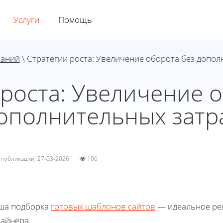
Услуги
Помощь
наний
\ Стратегии роста: Увеличение оборота без допол
 роста: Увеличение о
ополнительных затр
а публикации: 27-03-2026
106
ша подборка
готовых шаблонов сайтов
— идеальное реш
зайнера.