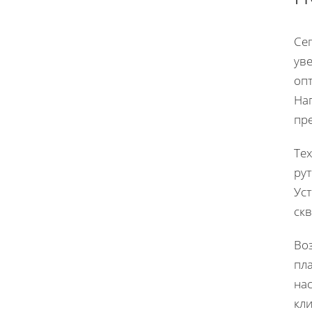
Се
ув
оп
На
пре
Те
рут
Ус
ск
Во
пла
на
кли