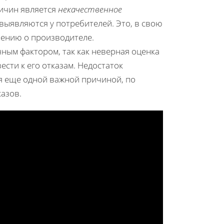
ричин является
некачественное
 выявляются у потребителей. Это, в свою
нению о производителе.
чным фактором, так как неверная оценка
ести к его отказам. Недостаток
я еще одной важной причиной, по
азов.