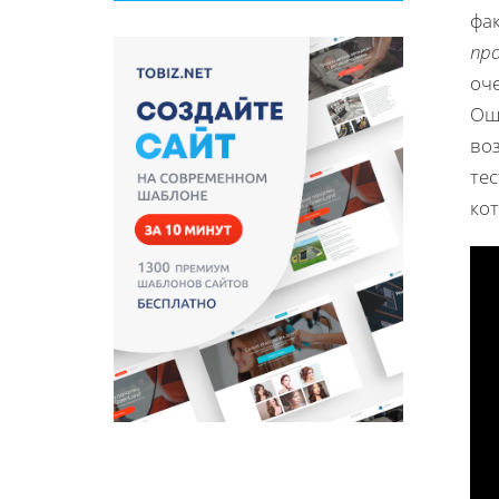
фа
пр
оч
Оши
воз
те
ко