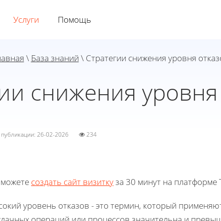
Услуги
Помощь
лавная
\
База знаний
\ Стратегии снижения уровня отказ
ии снижения уровня
а публикации: 26-02-2026
234
 можете
создать сайт визитку
за 30 минут на платформе T
окий уровень отказов - это термин, который применяют
удачных операций или процессов значительна и превыш