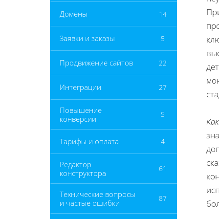
Пр
Домены
14
пр
Заявки и заказы
5
кл
вы
Продвижение сайтов
22
дет
мо
Интеграции
27
ста
Повышение
5
конверсии
Как
зн
Тарифы и оплата
4
доп
ска
Редактор
61
конструктора
кон
ис
Технические вопросы
87
и частые ошибки
бо