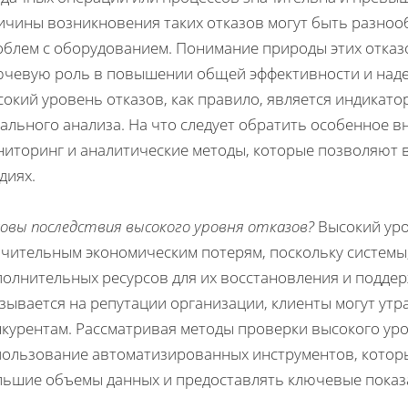
ичины возникновения таких отказов могут быть разноо
облем с оборудованием. Понимание природы этих отказо
ючевую роль в повышении общей эффективности и надеж
сокий уровень отказов, как правило, является индикат
ального анализа. На что следует обратить особенное в
ниторинг и аналитические методы, которые позволяют 
диях.
овы последствия высокого уровня отказов?
Высокий уро
ачительным экономическим потерям, поскольку системы
олнительных ресурсов для их восстановления и поддерж
зывается на репутации организации, клиенты могут утр
курентам. Рассматривая методы проверки высокого уро
пользование автоматизированных инструментов, котор
льшие объемы данных и предоставлять ключевые показа