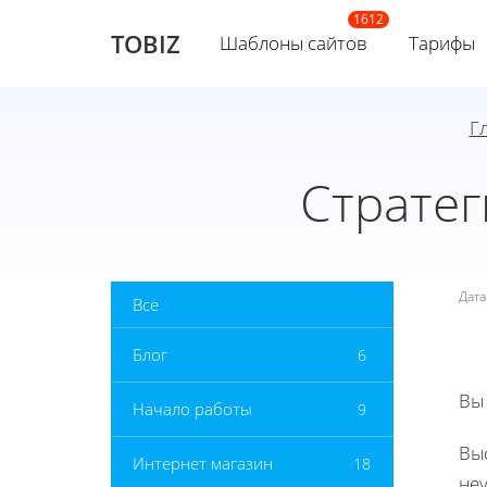
TOBIZ
Шаблоны сайтов
Тарифы
Г
Стратег
Дат
Все
Блог
6
Вы
Начало работы
9
Выс
Интернет магазин
18
не