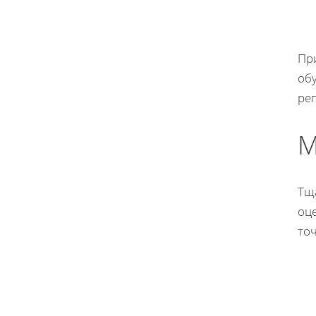
Пр
об
ре
М
Тщ
оц
то