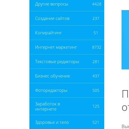
Другие вопросы
4428
Создание сайтов
237
Копирайтинг
51
Интернет маркетинг
8732
Текстовые редакторы
281
Бизнес обучение
437
П
Фоторедакторы
505
о
Заработок в
125
интернете
Здоровье и тело
521
Вы