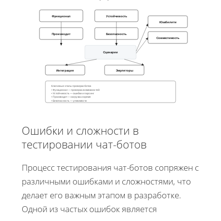
Функционал
Устойчивость
Юзабилити
Производит
Безопасность
Совместимость
Сценарии
Интеграция
Эмуляторы
Ключевые этапы проверки ботов
• Функционал — проверка возможностей
• Устойчивость — ошибки и парсинг
• Производит — нагрузка и время
• Безопасность — уязвимости
Ошибки и сложности в
тестировании чат-ботов
Процесс тестирования чат-ботов сопряжен с
различными ошибками и сложностями, что
делает его важным этапом в разработке.
Одной из частых ошибок является