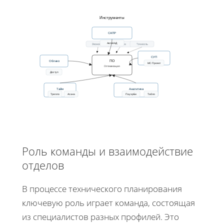
Инструменты
САПР
АвтоКАД
Экономия
Качество
Точность
СУП
ПО
Облако
МС Проект
Оптимизация
Доступ
Тайм
Аналитика
Трелло
Асана
ПауэрБи
Табло
Роль команды и взаимодействие
отделов
В процессе технического планирования
ключевую роль играет команда, состоящая
из специалистов разных профилей. Это