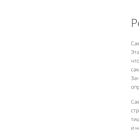
Р
Са
Эта
чт
са
За
оп
Са
ст
тиш
и н