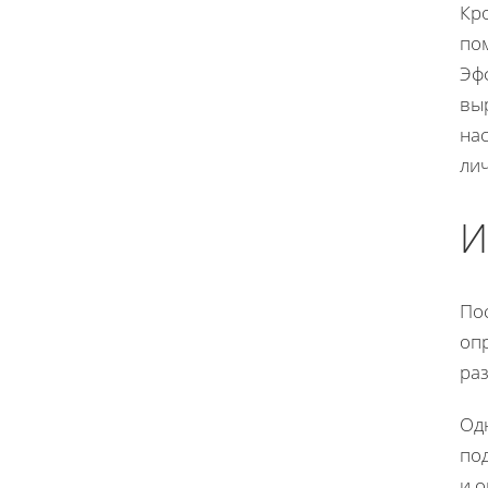
Кр
по
Эф
выр
на
ли
И
Пос
опр
ра
Од
по
и 