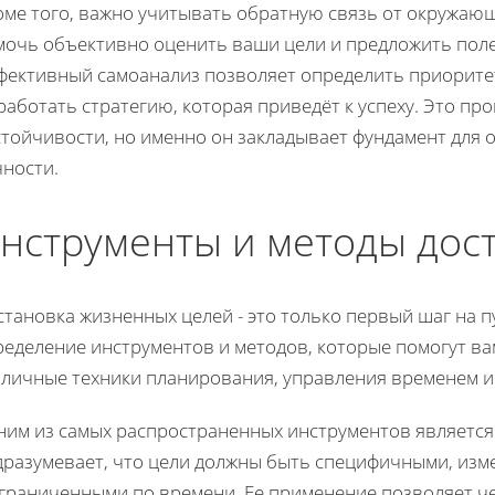
оме того, важно учитывать обратную связь от окружающ
мочь объективно оценить ваши цели и предложить поле
фективный самоанализ позволяет определить приорите
аботать стратегию, которая приведёт к успеху. Это пр
стойчивости, но именно он закладывает фундамент для 
чности.
нструменты и методы дос
тановка жизненных целей - это только первый шаг на пу
еделение инструментов и методов, которые помогут ва
зличные техники планирования, управления временем и
ним из самых распространенных инструментов являетс
дразумевает, что цели должны быть специфичными, из
ограниченными по времени. Ее применение позволяет че