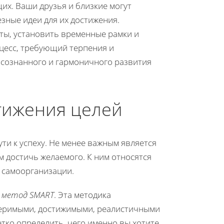
их. Ваши друзья и близкие могут
зные идеи для их достижения.
ты, установить временные рамки и
оцесс, требующий терпения и
осознанного и гармоничного развития
тижения целей
ти к успеху. Не менее важным является
м достичь желаемого. К ним относятся
 самоорганизации.
я
метод SMART
. Эта методика
меримыми, достижимыми, реалистичными
тко определить, чего именно вы хотите