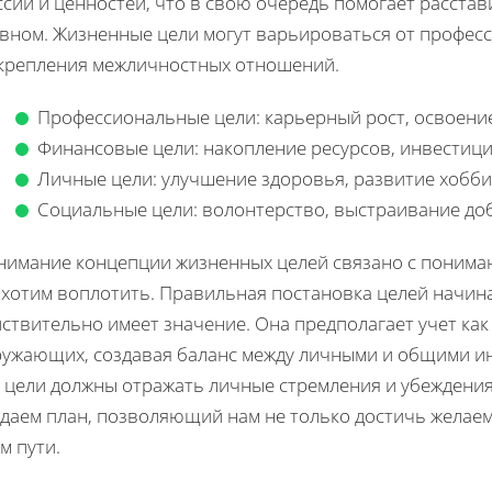
сии и ценностей, что в свою очередь помогает расста
авном. Жизненные цели могут варьироваться от професс
укрепления межличностных отношений.
Профессиональные цели: карьерный рост, освоени
Финансовые цели: накопление ресурсов, инвестици
Личные цели: улучшение здоровья, развитие хобби
Социальные цели: волонтерство, выстраивание до
нимание концепции жизненных целей связано с пониман
хотим воплотить. Правильная постановка целей начинае
ствительно имеет значение. Она предполагает учет как 
ружающих, создавая баланс между личными и общими ин
о цели должны отражать личные стремления и убеждения
даем план, позволяющий нам не только достичь желаем
м пути.