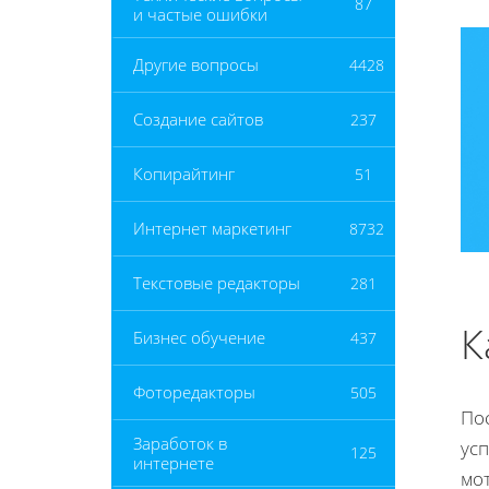
87
и частые ошибки
Другие вопросы
4428
Создание сайтов
237
Копирайтинг
51
Интернет маркетинг
8732
Текстовые редакторы
281
К
Бизнес обучение
437
Фоторедакторы
505
По
Заработок в
ус
125
интернете
мо