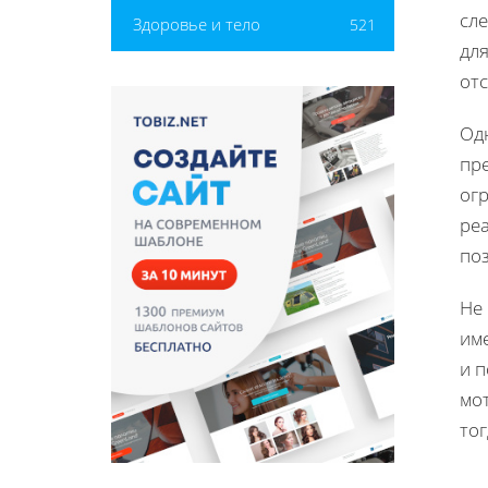
сле
Здоровье и тело
521
для
отс
Од
пре
ог
реа
поз
Не 
им
и 
мо
тог