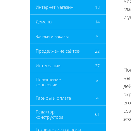
мис
Интернет магазин
18
гл
и 
Домены
14
Заявки и заказы
5
Продвижение сайтов
22
Интеграции
27
По
мы 
Повышение
5
конверсии
дей
ок
Тарифы и оплата
4
ег
соз
Редактор
61
конструктора
это
Технические вопросы