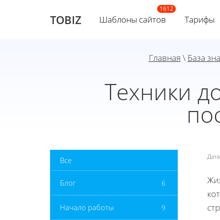
TOBIZ
Шаблоны сайтов
Тарифы
Главная
\
База зн
Техники д
по
Дат
Все
Жи
Блог
6
ко
ст
Начало работы
9