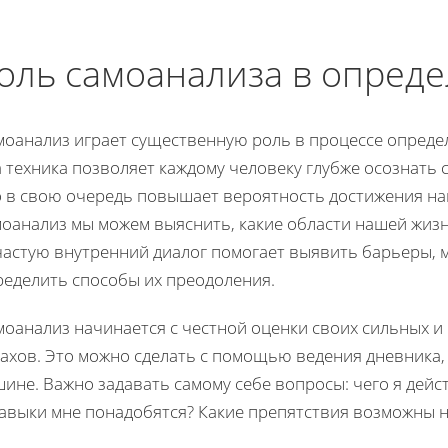
оль самоанализа в опред
моанализ играет существенную роль в процессе опреде
 техника позволяет каждому человеку глубже осознать 
о в свою очередь повышает вероятность достижения на
моанализ мы можем выяснить, какие области нашей жиз
частую внутренний диалог помогает выявить барьеры,
ределить способы их преодоления.
моанализ начинается с честной оценки своих сильных и
рахов. Это можно сделать с помощью ведения дневника
ине. Важно задавать самому себе вопросы: чего я дейс
авыки мне понадобятся? Какие препятствия возможны на