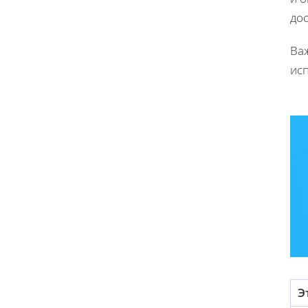
дос
Ва
ис
Э