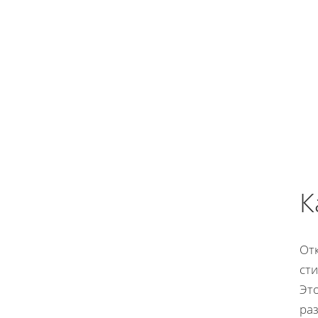
К
От
сти
Это
ра