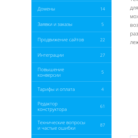
дл
Домены
14
мож
Заявки и заказы
5
во
ра
Продвижение сайтов
22
леж
Интеграции
27
Повышение
5
конверсии
Тарифы и оплата
4
Редактор
61
конструктора
Технические вопросы
87
и частые ошибки