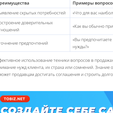
реимущества
Примеры вопросо
ыявление скрытых потребностей
«Что для вас наибо
остроение доверительных
«Как вы обычно при
тношений
«Вы предпочитаете
точнение предпочтений
нужды?»
фективное использование техники вопросов в продажах
имание нужд клиента, их страха или сомнений. Знание 
может продавцам достигать соглашения и строить долг