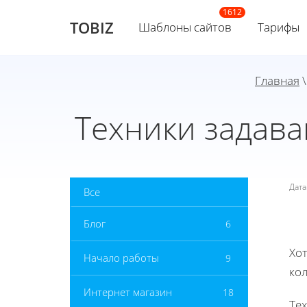
TOBIZ
Шаблоны сайтов
Тарифы
Главная
Техники задав
Дат
Все
Блог
6
Хот
Начало работы
9
ко
Интернет магазин
18
Те