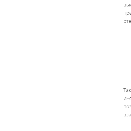
вы
пр
от
Так
ин
по
вз