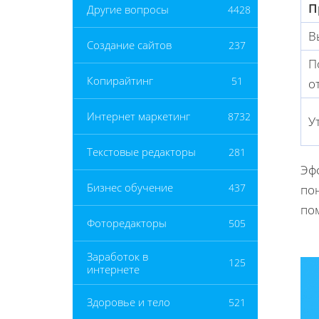
П
Другие вопросы
4428
В
Создание сайтов
237
П
Копирайтинг
51
о
Интернет маркетинг
8732
У
Текстовые редакторы
281
Эф
Бизнес обучение
437
пон
по
Фоторедакторы
505
Заработок в
125
интернете
Здоровье и тело
521