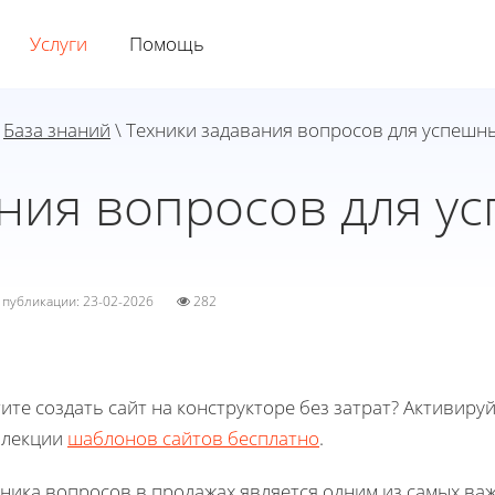
Услуги
Помощь
\
База знаний
\ Техники задавания вопросов для успешн
ания вопросов для у
а публикации: 23-02-2026
282
ите создать сайт на конструкторе без затрат? Активиру
ллекции
шаблонов сайтов бесплатно
.
хника вопросов в продажах является одним из самых ва