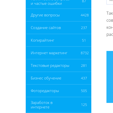
87
и частые ошибки
Та
Другие вопросы
4428
со
ко
Создание сайтов
237
ра
Копирайтинг
51
Интернет маркетинг
8732
Текстовые редакторы
281
Бизнес обучение
437
Фоторедакторы
505
Заработок в
125
интернете