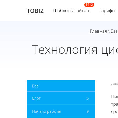
TOBIZ
Шаблоны сайтов
Тарифы
Главная
\
Баз
Технология ци
Дат
Все
Ци
Блог
6
тр
сре
Начало работы
9