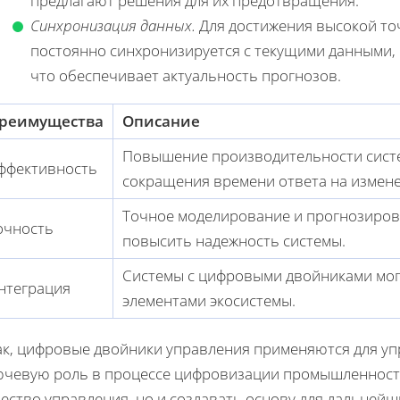
предлагают решения для их предотвращения.
Синхронизация данных.
Для достижения высокой то
постоянно синхронизируется с текущими данными,
что обеспечивает актуальность прогнозов.
реимущества
Описание
Повышение производительности систе
ффективность
сокращения времени ответа на измене
Точное моделирование и прогнозиров
очность
повысить надежность системы.
Системы с цифровыми двойниками могу
нтеграция
элементами экосистемы.
ак, цифровые двойники управления применяются для у
ючевую роль в процессе цифровизации промышленности
чество управления, но и создавать основу для дальней