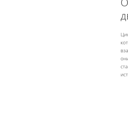
О
д
Ци
ко
вз
он
ст
ис