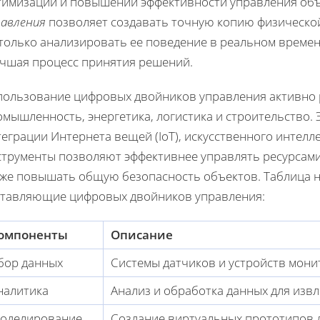
тимизации и повышении эффективности управления объ
равления
позволяет создавать точную копию физической
только анализировать ее поведение в реальном времен
учшая процесс принятия решений.
пользование цифровых двойников управления активно ра
омышленность, энергетика, логистика и строительство.
еграции Интернета вещей (IoT), искусственного интелл
струменты позволяют эффективнее управлять ресурсами,
кже повышать общую безопасность объектов. Таблица 
ставляющие цифровых двойников управления:
омпоненты
Описание
бор данных
Системы датчиков и устройств мон
налитика
Анализ и обработка данных для из
оделирование
Создание виртуальных прототипов 