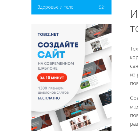
Здоровье и тело
521
И
т
Те
ко
св
из
по
Ср
мо
по
ра