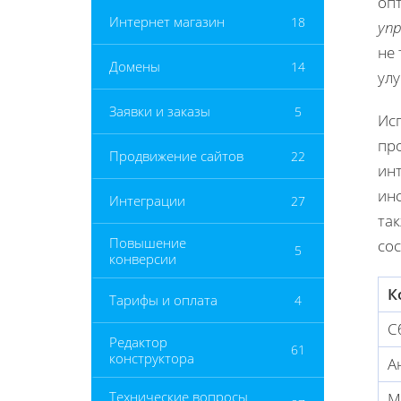
оп
Интернет магазин
18
уп
не 
Домены
14
ул
Заявки и заказы
5
Ис
пр
Продвижение сайтов
22
инт
ин
Интеграции
27
та
Повышение
со
5
конверсии
К
Тарифы и оплата
4
С
Редактор
61
конструктора
А
Технические вопросы
М