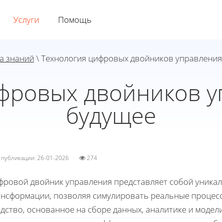
Услуги
Помощь
а знаний
\ Технология цифровых двойников управления
фровых двойников у
будущее
а публикации: 26-01-2026
274
фровой двойник управления представляет собой уник
ансформации, позволяя симулировать реальные процесс
дство, основанное на сборе данных, аналитике и моде