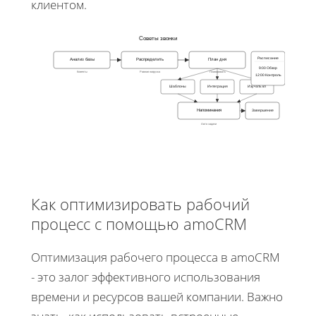
клиентом.
Советы звонки
Расписание
Анализ базы
Распределить
План дня
9:00 Обзор
Клиенты
Равная нагрузка
Планировать
12:00 Контроль
Шаблоны
Интеграция
Изучать кл
Завершение
Напоминания
Авто задачи
Как оптимизировать рабочий
процесс с помощью amoCRM
Оптимизация рабочего процесса в amoCRM
- это залог эффективного использования
времени и ресурсов вашей компании. Важно