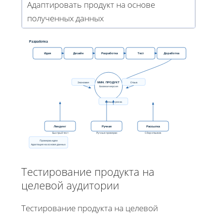
Адаптировать продукт на основе
полученных данных
Разработка
Идея
Дизайн
Разработка
Тест
Доработка
МИН. ПРОДУКТ
Экономия
Отзыв
Базовая версия
Меньше риска
Лендинг
Ручная
Рассылка
Быстрый тест
Ручные проверки
Сбор отзывов
Проверка идеи
Адаптация на основе данных
Тестирование продукта на
целевой аудитории
Тестирование продукта на целевой