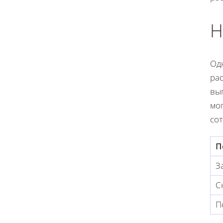
Н
Од
рас
вы
мо
сот
П
З
С
П