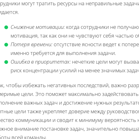
рудники могут тратить ресурсы на неправильные задачи
идается.
Снижение мотивации:
когда сотрудники не получают
мотивация, так как они не чувствуют себя частью 
Потеря времени:
отсутствие ясности ведет к потер
именно требуется для выполнения задачи.
Ошибка в приоритетах:
нечеткие цели могут вызва
риск концентрации усилий на менее значимых зада
ак, чтобы избежать негативных последствий, важно раз
меримые цели. Это поможет максимально задействовать
полнение важных задач и достижение нужных результат
ятные цели также укрепляет доверие между руководство
чество коммуникации и сводит к минимуму вероятность
лжное внимание постановке задач, значительно повыша
боты всей команды.