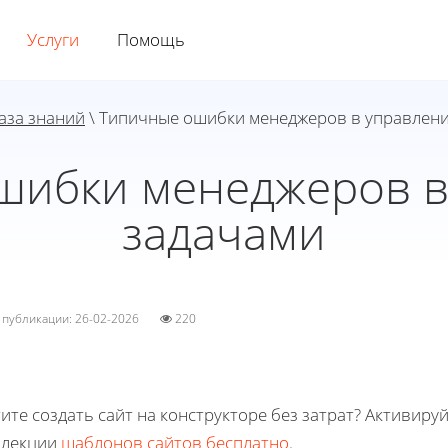
Услуги
Помощь
аза знаний
\ Типичные ошибки менеджеров в управлен
шибки менеджеров в
задачами
а публикации: 26-02-2026
220
ите создать сайт на конструкторе без затрат? Активиру
ллекции
шаблонов сайтов бесплатно
.