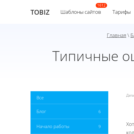
TOBIZ
Шаблоны сайтов
Тарифы
Главная
\
Б
Типичные о
Дат
Все
Блог
6
Хот
Начало работы
9
ко