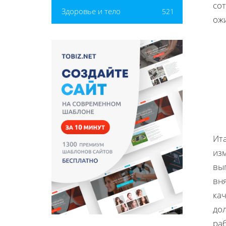
сот
Здоровье и тело
521
ож
Ит
из
вы
вн
ка
до
ра