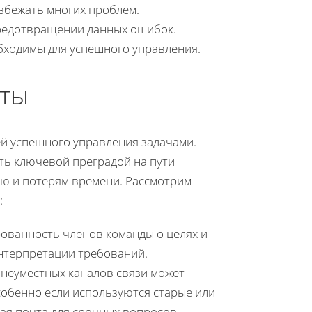
збежать многих проблем.
редотвращении данных ошибок.
бходимы для успешного управления.
ты
й успешного управления задачами.
ть ключевой преградой на пути
ю и потерям времени. Рассмотрим
:
ванность членов команды о целях и
интерпретации требований.
неуместных каналов связи может
собенно если используются старые или
ая почта для срочных вопросов.