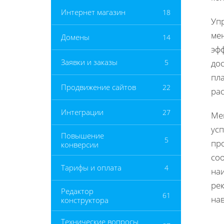
Интернет магазин
18
Уп
ме
Домены
14
эф
Заявки и заказы
5
дос
пл
Продвижение сайтов
22
ра
Интеграции
27
Ме
усп
Повышение
5
про
конверсии
со
Тарифы и оплата
4
на
ре
Редактор
61
на
конструктора
Технические вопросы