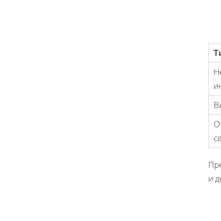
Т
Н
и
В
О
с
Пр
и д