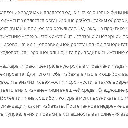
равление задачами является одной из ключевых функци
неджмента является организация работы таким образом
фективной и приносила результат. Однако, на практик
тижению успеха. Это может быть связано с неверной по
анирования или неправильной расстановкой приоритето
сходоваться нерационально, что приводит к снижению 
неджеры играют центральную роль в управлении задача
ех проекта. Для того чтобы избежать частых ошибок, в
водить анализ их важности и срочности, а также вовре
ответствии с изменениями внешней среды. Следующие 
иболее типичных ошибок, которые могут возникать при 
комендации, как их избежать. Постепенное внедрение 
вык управления и повысить успешность выполнения зад