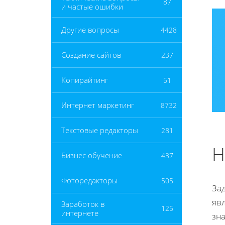
87
и частые ошибки
Другие вопросы
4428
Создание сайтов
237
Копирайтинг
51
Интернет маркетинг
8732
Текстовые редакторы
281
Н
Бизнес обучение
437
Фоторедакторы
505
За
явл
Заработок в
125
интернете
зн