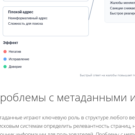
Жалобы меняют
Санкции снижаю
Плохой адрес
Быстрое реагир
Неинформативный адрес
Сложность для поиска
Эффект
Негатив
Исправление
Доверие
Быстрый ответ на жалобы повышает 
роблемы с метаданными и
таданные играют ключевую роль в структуре любого ве
исковым системам определить релевантность страниц, 
точник информации для пользователей.
Проблемы с ме