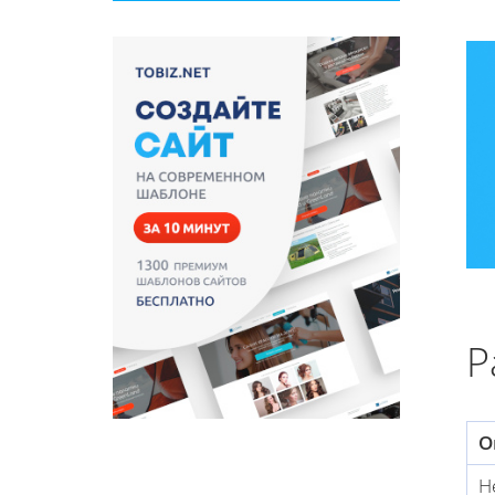
Р
О
Н