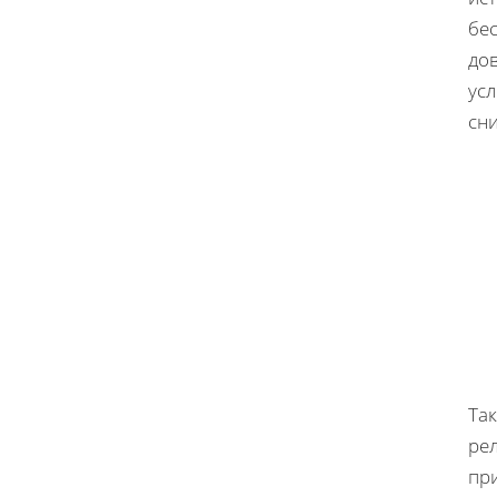
бес
дов
ус
сни
Та
ре
при