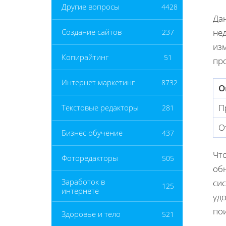
Другие вопросы
4428
Да
не
Создание сайтов
237
из
Копирайтинг
51
пр
Интернет маркетинг
8732
О
П
Текстовые редакторы
281
О
Бизнес обучение
437
Чт
Фоторедакторы
505
об
Заработок в
сис
125
интернете
удо
по
Здоровье и тело
521