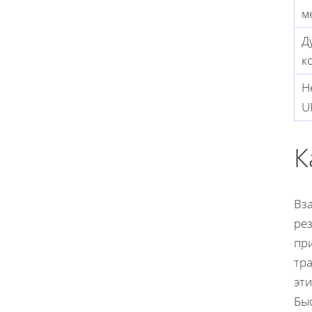
м
Д
к
Н
U
К
Вз
рез
пр
тр
эт
Быс