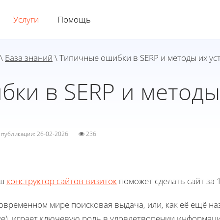
Услуги
Помощь
\
База знаний
\ Типичные ошибки в SERP и методы их ус
ки в SERP и методы
а публикации: 26-02-2026
236
ш
конструктор сайтов визиток
поможет сделать сайт за 1
овременном мире поисковая выдача, или, как её ещё наз
ge), играет ключевую роль в удовлетворении информац