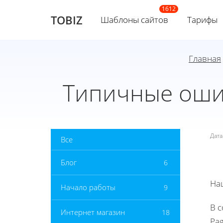
TOBIZ
Шаблоны сайтов
Тарифы
Главная
Типичные ошиб
Дат
Все
Блог
6
На
Начало работы
9
В с
Интернет магазин
18
Pa