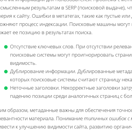
смысленным результатам в SERP (поисковой выдаче), ч
ерия к сайту. Ошибки в метатегах, такие как пустые ил
ложняют процесс индексации. Поисковые машины могут 
жает ее позицию в результатах поиска.
Отсутствие ключевых слов. При отсутствии релева
поисковые системы могут проигнорировать страниц
видимость.
Дублирование информации. Дублированные метадан
которых поисковые системы считают страницу нека
Неточные заголовки. Некорректные заголовки затр
падению позиции среди аналогичных страниц с бо
ким образом, метаданные важны для обеспечения точнос
левантности материала. Понимание
типичных ошибок с
вести к улучшению видимости сайта, развитию органиче