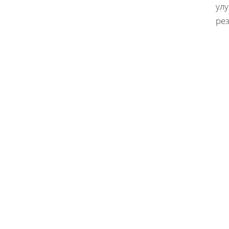
ул
рез