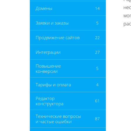
не
Домены
14
мо
Заявки и заказы
5
рас
Продвижение сайтов
22
Интеграции
27
Повышение
5
конверсии
Тарифы и оплата
4
Редактор
61
конструктора
Технические вопросы
87
и частые ошибки