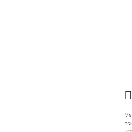
П
Ме
по
ис