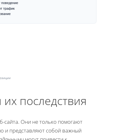
 поведение
т трафик
ование
позиции
 их последствия
б-сайта. Они не только помогают
но и представляют собой важный
таданными
могут привести к