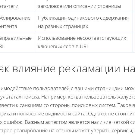
ета-теги
заголовке или описании страницы
ублирование
Публикация одинакового содержания
онтента
на разных страницах
еправильные
Использование несоответствующих
RL
ключевых слов в URL
ак влияние рекламации н
аимодействие пользователей с вашими страницами може
ультатах поиска. Например, когда пользователь жалует
ивести к санкциям со стороны поисковых систем. Такое
афика и понижение видимости сайта. Однако, не стоит 
их ошибок. Важным аспектом является наличие четкой с
трое реагирование на отзывы может уверить сервисы, 