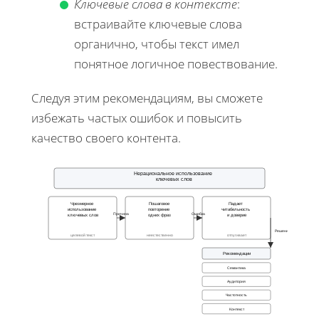
Ключевые слова в контексте
:
встраивайте ключевые слова
органично, чтобы текст имел
понятное логичное повествование.
Следуя этим рекомендациям, вы сможете
избежать частых ошибок и повысить
качество своего контента.
Нерациональное использование
ключевых слов
Чрезмерное
Пошаговое
Падает
использование
повторение
читабельность
Причина
Ошибка
ключевых слов
одних фраз
и доверие
Решение
целевой текст
неестественно
отпугивает
Рекомендации
Семантика
Аудитория
Частотность
Контекст