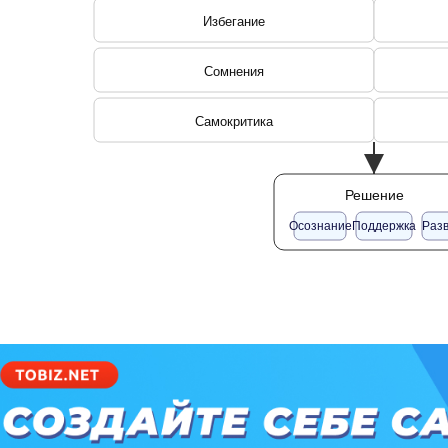
Избегание
Сомнения
Самокритика
Решение
Осознание
Поддержка
Раз