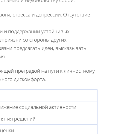
копанию и недовольству собой.
ги, стресса и депрессии. Отсутствие
ии и поддержании устойчивых
приязни со стороны других.
оязни предлагать идеи, высказывать
ия.
оящей преградой на пути к личностному
ьного дискомфорта.
нижение социальной активности
нятия решений
ценки