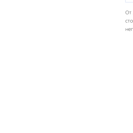
От
сто
нег