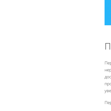
П
Пер
не
дос
про
уве
Пе