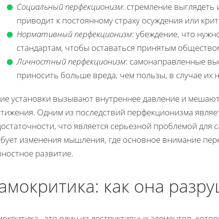
Социальный перфекционизм
: стремление выглядеть 
приводит к постоянному страху осуждения или крит
Нормативный перфекционизм
: убеждение, что нужн
стандартам, чтобы оставаться принятым общество
Личностный перфекционизм
: самонаправленные вы
приносить больше вреда, чем пользы, в случае их
кие установки вызывают внутреннее давление и мешают
стижения. Одним из последствий перфекционизма являе
достаточности, что является серьезной проблемой для 
ебует изменения мышления, где основное внимание пере
чностное развитие.
амокритика: как она разр
окритика - это один из деструктивных элементов, кото