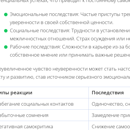
тенциальных успехах, что приводит к постоянному само
Эмоциональные последствия: Частые приступы трево
уверенности в своей собственной ценности.
Социальные последствия: Трудности в установлен
межличностных отношений. Страх осуждения или не
Рабочие последствия: Сложности в карьере из-за б
собственное мнение или принимать важные решен
еувеличенное чувство неуверенности может стать наст
сту и развитию, став источником серьезного эмоционал
ипы реакции
Последствия
збегание социальных контактов
Одиночество, с
збыточные сомнения
Замедление при
егативная самокритика
Снижение самоо