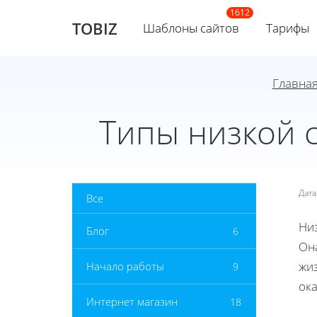
TOBIZ
Шаблоны сайтов
Тарифы
Главна
Типы низкой 
Дат
Все
Ни
Блог
6
Он
жиз
Начало работы
9
ок
Интернет магазин
18