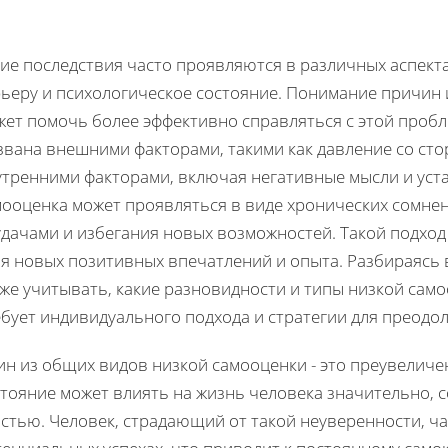
кие последствия часто проявляются в различных аспект
рьеру и психологическое состояние. Понимание причин
жет помочь более эффективно справляться с этой пробл
звана внешними факторами, такими как давление со сто
утренними факторами, включая негативные мысли и уста
ооценка может проявляться в виде хронических сомнени
удачами и избегания новых возможностей. Такой подход
бя новых позитивных впечатлений и опыта. Разбираясь 
же учитывать, какие разновидности и типы низкой само
ебует индивидуального подхода и стратегии для преодо
ин из общих видов низкой самооценки - это преувеличе
тояние может влиять на жизнь человека значительно, с
стью. Человек, страдающий от такой неуверенности, ча