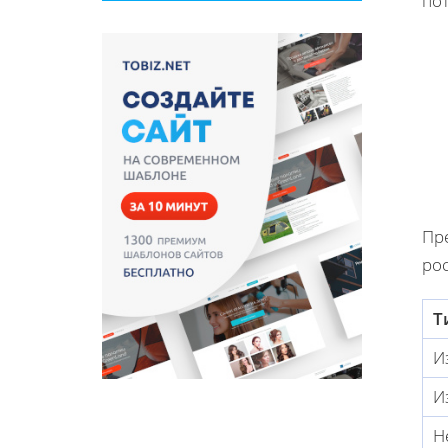
по
Пр
ро
Т
И
И
Н