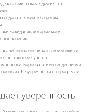
идеальными в глазах других, что
ики.
о следовать каким-то строгим
м.
сокие ожидания, которые могут
 невыполнения.
 реалистично оценивать свои усилия и
тся постоянное чувство
самооценки. Борьба с этими тенденциями
носится с безупречности на прогресс и
ушает уверенность
рый может подкосить даже самые стойкие