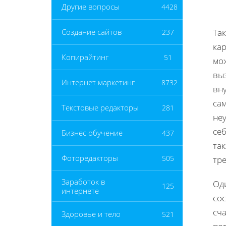
Другие вопросы
4428
Та
Создание сайтов
237
ка
Копирайтинг
51
мо
вы
Интернет маркетинг
8732
вн
сам
Текстовые редакторы
281
не
се
Бизнес обучение
437
так
Фоторедакторы
505
тр
Заработок в
Од
125
интернете
сос
сча
Здоровье и тело
521