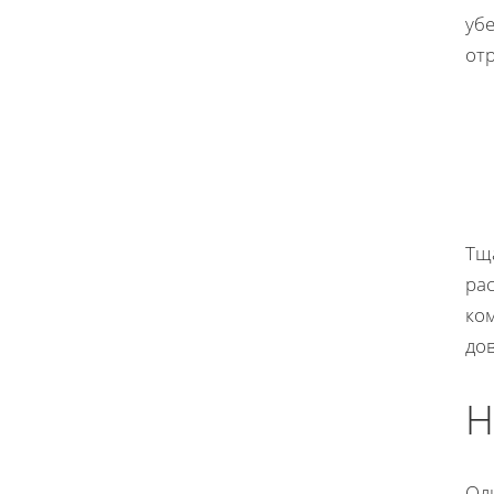
убе
от
Тщ
ра
ко
дов
Н
Од