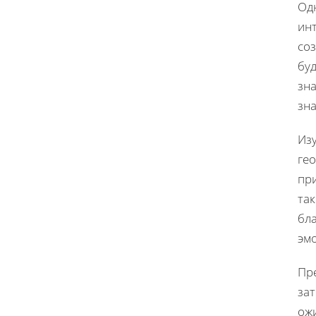
Од
ин
соз
буд
зн
зн
Из
гео
пр
так
бл
эм
Пре
зат
ож