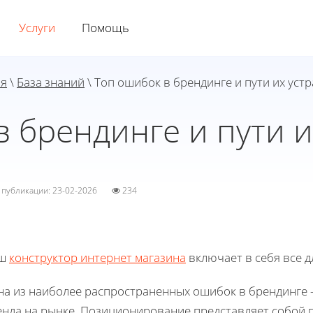
Услуги
Помощь
ая
\
База знаний
\ Топ ошибок в брендинге и пути их уст
в брендинге и пути и
а публикации: 23-02-2026
234
ш
конструктор интернет магазина
включает в себя все д
на из наиболее распространенных ошибок в брендинге
енда на рынке. Позиционирование представляет собой 