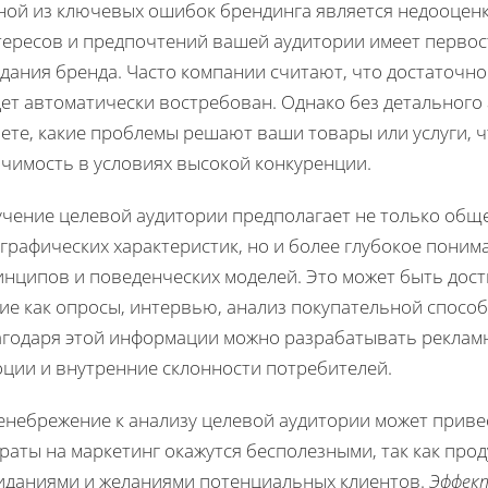
ной из ключевых ошибок брендинга является недооценк
тересов и предпочтений вашей аудитории имеет первос
дания бренда. Часто компании считают, что достаточно
ет автоматически востребован. Однако без детального 
аете, какие проблемы решают ваши товары или услуги, 
ачимость в условиях высокой конкуренции.
учение целевой аудитории предполагает не только общ
графических характеристик, но и более глубокое поним
инципов и поведенческих моделей. Это может быть дост
ие как опросы, интервью, анализ покупательной способ
агодаря этой информации можно разрабатывать реклам
оции и внутренние склонности потребителей.
небрежение к анализу целевой аудитории может привест
раты на маркетинг окажутся бесполезными, так как про
иданиями и желаниями потенциальных клиентов.
Эффек