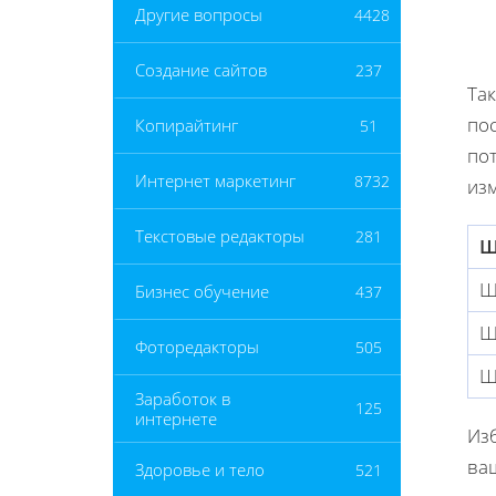
Другие вопросы
4428
Создание сайтов
237
Та
по
Копирайтинг
51
по
Интернет маркетинг
8732
изм
Текстовые редакторы
281
Ш
Ш
Бизнес обучение
437
Ш
Фоторедакторы
505
Ш
Заработок в
125
интернете
Из
ваш
Здоровье и тело
521