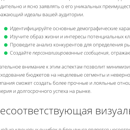
дительно и ясно заявлять о его уникальных преимущест
ражающий идеалы вашей аудитории.
Идентифицируйте основные демографические харак
Изучите образ жизни и интересы потенциальных кл
Проведите анализ конкурентов для определения р
Создайте
персонализированные сообщения
, отража
ательное внимание к этим аспектам позволит минимизи
сходование бюджетов на нецелевые сегменты и неверно
мпания сможет создать более прочные и лояльные отнош
ерия и долгосрочного успеха на рынке.
есоответствующая визуал
ной из ключевых ошибок в брендинге является несоотв