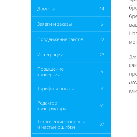
бре
Домены
14
бре
Заявки и заказы
5
ваш
Нап
Продвижение сайтов
22
мог
Интеграции
27
Дл
ка
Повышение
5
пр
конверсии
ис
Тарифы и оплата
4
кли
Редактор
61
конструктора
Технические вопросы
87
и частые ошибки