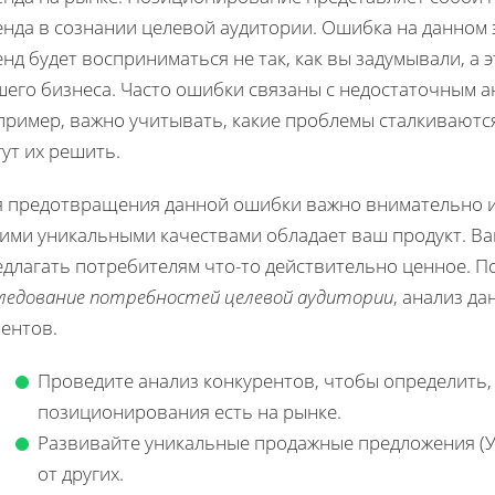
нда в сознании целевой аудитории. Ошибка на данном э
нд будет восприниматься не так, как вы задумывали, а 
его бизнеса. Часто ошибки связаны с недостаточным а
ример, важно учитывать, какие проблемы сталкиваются 
ут их решить.
я предотвращения данной ошибки важно внимательно из
кими уникальными качествами обладает ваш продукт. Ва
едлагать потребителям что-то действительно ценное. П
следование потребностей целевой аудитории
, анализ д
ентов.
Проведите анализ конкурентов, чтобы определить,
позиционирования есть на рынке.
Развивайте уникальные продажные предложения (У
от других.