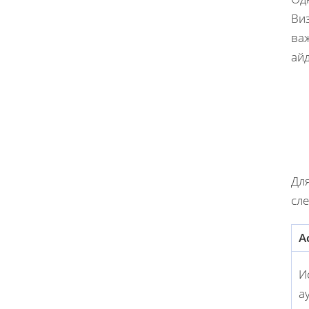
Ви
ва
ай
Дл
сл
А
И
а