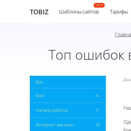
TOBIZ
Шаблоны сайтов
Тарифы
Главн
Топ ошибок 
Дат
Все
Блог
6
На
Начало работы
9
Од
Интернет магазин
18
бр