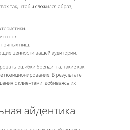
вах так, чтобы сложился образ,
теристики.
иентов.
ыночных ниш.
ющие ценности вашей аудитории.
ровать ошибки брендинга, такие как
е позиционирование. В результате
ения с клиентами, добиваясь их
ьная айдентика
етствующая визуальная айдентика.