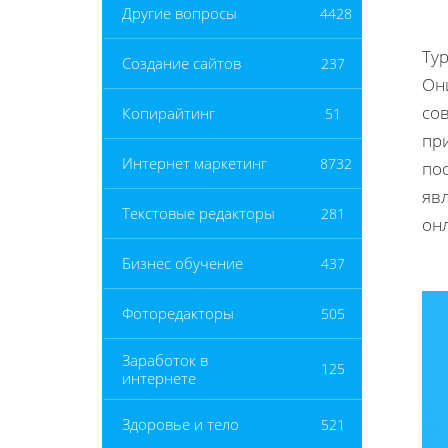
Другие вопросы
4428
Ту
Создание сайтов
237
Он
со
Копирайтинг
51
пр
Интернет маркетинг
8732
по
яв
Текстовые редакторы
281
онл
Бизнес обучение
437
Фоторедакторы
505
Заработок в
125
интернете
Здоровье и тело
521