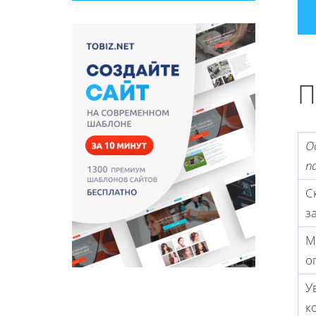
П
О
п
С
з
М
о
У
к