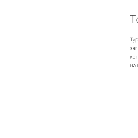
Т
Ту
за
ко
на 