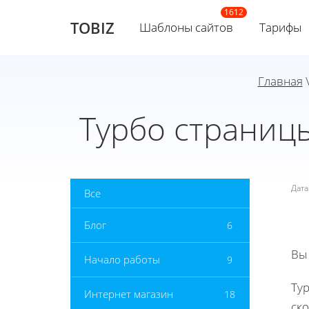
TOBIZ
Шаблоны сайтов
Тарифы
Главная
Турбо страниц
Дат
Все
Блог
6
Вы
Начало работы
9
Ту
Интернет магазин
18
ско