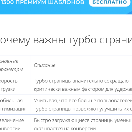
очему важны турбо стран
сновные
Описание
араметры
корость
Турбо страницы значительно сокращают в
агрузки
критически важным фактором для удержа
обильная
Учитывая, что все больше пользователей
птимизация
турбо страницы позволяют улучшить их 
величение
Быстро загружающиеся страницы уменьш
онверсии
сказывается на конверсии.