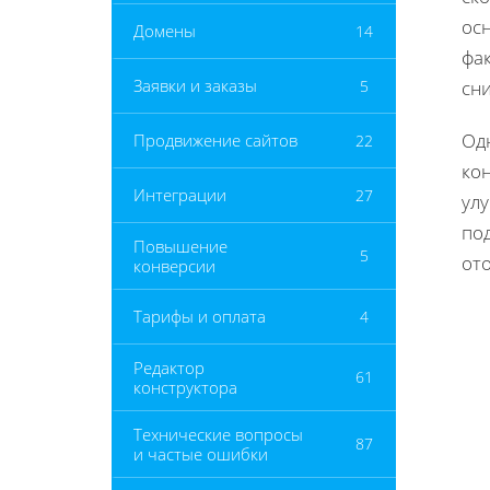
ос
Домены
14
фа
Заявки и заказы
5
сн
Од
Продвижение сайтов
22
кон
Интеграции
27
улу
по
Повышение
5
от
конверсии
Тарифы и оплата
4
Редактор
61
конструктора
Технические вопросы
87
и частые ошибки