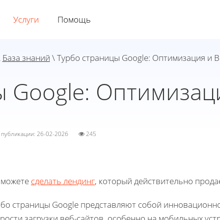
Услуги
Помощь
\
База знаний
\ Турбо страницы Google: Оптимизация и 
ы Google: Оптимизац
а публикации: 26-02-2026
245
 можете
сделать лендинг
, который действительно прода
рбо страницы Google представляют собой инновационн
рости загрузки веб-сайтов, особенно на мобильных уст