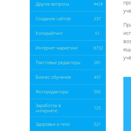
пр
Другие вопросы
4428
учё
Создание сайтов
237
Пр
ис
Копирайтинг
51
воз
Интернет маркетинг
8732
ещё
учё
Текстовые редакторы
281
Бизнес обучение
437
Фоторедакторы
505
Заработок в
125
интернете
Здоровье и тело
521