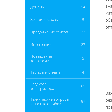
ан
Домены
14
ма
Заявки и заказы
5
об
оп
Продвижение сайтов
22
Интеграции
27
Повышение
5
конверсии
Тарифы и оплата
4
Редактор
61
конструктора
Ва
Технические вопросы
рез
87
и частые ошибки
пов