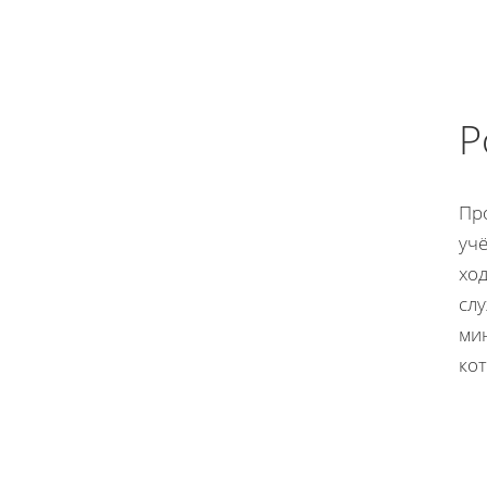
Р
Пр
уч
ход
сл
ми
кот