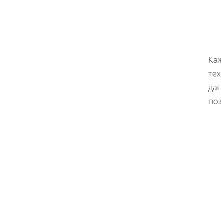
Ка
тех
да
по