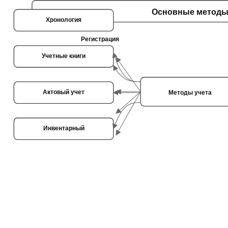
Основные метод
Хронология
Регистрация
Учетные книги
Актовый учет
Методы учета
Инвентарный