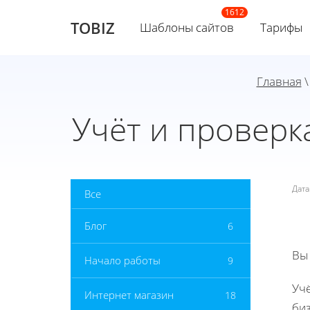
TOBIZ
Шаблоны сайтов
Тарифы
Главная
Учёт и проверк
Дат
Все
Блог
6
Вы
Начало работы
9
Уч
Интернет магазин
18
биз