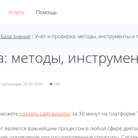
Услуги
Помощь
\
База знаний
\ Учёт и проверка: методы, инструменты и
а: методы, инструме
а публикации: 26-02-2026
183
 можете
создать сайт визитку
за 30 минут на платформе T
ёт является важнейшим процессом в любой сфере деятел
нес-управление или государственные структуры. Систем