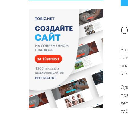
О
Уч
со
ан
за
Од
по
дет
со