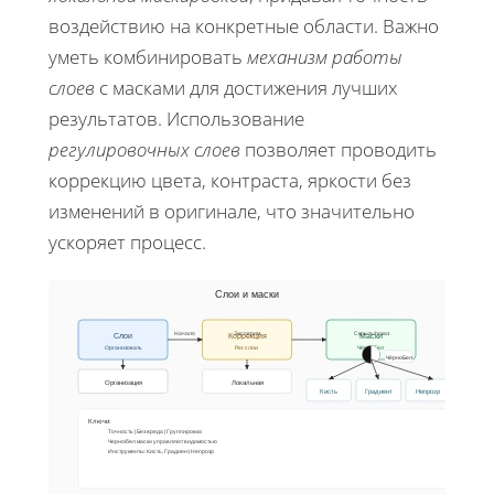
воздействию на конкретные области. Важно
уметь комбинировать
механизм работы
слоев
с масками для достижения лучших
результатов. Использование
регулировочных слоев
позволяет проводить
коррекцию цвета, контраста, яркости без
изменений в оригинале, что значительно
ускоряет процесс.
Слои и маски
Начало
Эксперим.
Скрыть/показ
Слои
Коррекция
Маски
Организовать
Рег. слои
ЧёрноБел
ЧёрноБел
Локальная
Организация
Кисть
Градиент
Непрозр
Ключи:
Точность | Без вреда | Группировка
Черно/бел маски управляют видимостью
Инструменты: Кисть, Градиент, Непрозр