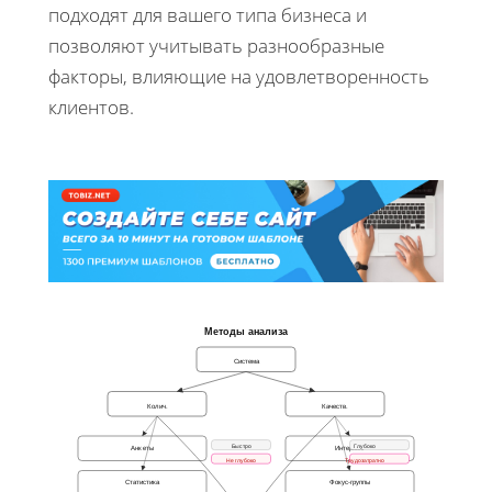
подходят для вашего типа бизнеса и
позволяют учитывать разнообразные
факторы, влияющие на удовлетворенность
клиентов.
Методы анализа
Система
Колич.
Качеств.
Быстро
Глубоко
Анкеты
Интервью
Не глубоко
Трудозатратно
Статистика
Фокус-группы