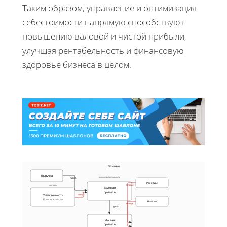
Таким образом, управление и оптимизация
себестоимости напрямую способствуют
повышению валовой и чистой прибыли,
улучшая рентабельность и финансовую
здоровье бизнеса в целом.
Влияние
Выручка
влияние себестоимости
плюс
Расходы
контроль
минус
Валовая
прибыль
минус
Себестоимость
Контроль затрат
Налоги
минус
учет
Чистая
прибыль