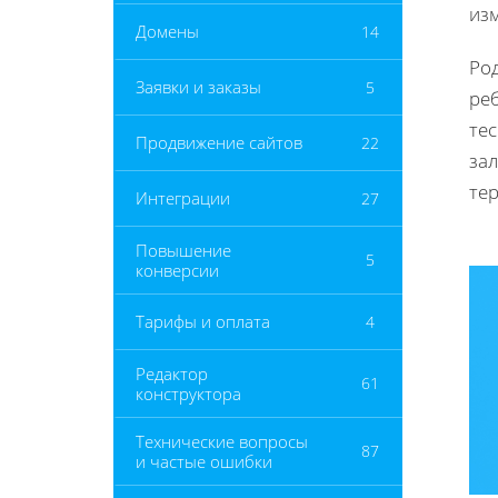
из
Домены
14
Ро
Заявки и заказы
5
ре
тес
Продвижение сайтов
22
зал
тер
Интеграции
27
Повышение
5
конверсии
Тарифы и оплата
4
Редактор
61
конструктора
Технические вопросы
87
и частые ошибки