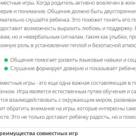
местные игры. Когда родитель активно вовлечен в жизн
верие и понимание. Общение должно быть двусторонним:
мательно слушайте ребенка. Это поможет понять его по
едоставит возможность выразить любовь и поддержку. 
вам, но и невербальным сигналам, таким как улыбки, п
ромную роль в установлении теплой и безопасной атмо
Общение помогает развить языковые навыки и со
Слушание формирует доверие и показывает ребенку
вместные игры - это еще одна важная составляющая в 
бенком
. Игра является естественным путем обучения и с
атся взаимодействовать с окружающим миром, развиваю
ит обратить внимание на игры, которые интересны само
сте. Это не только доставит ребенку радость, но и пом
реимущества совместных игр