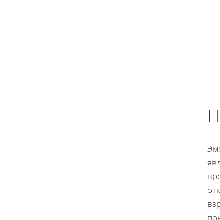
П
Эм
яв
вре
от
взр
по