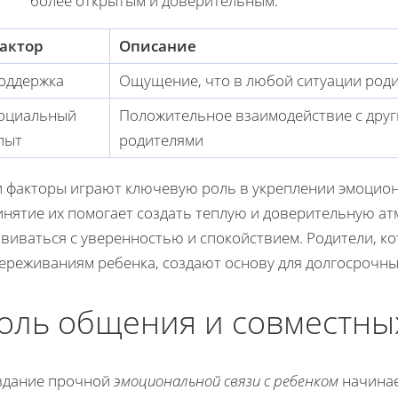
более открытым и доверительным.
актор
Описание
оддержка
Ощущение, что в любой ситуации роди
оциальный
Положительное взаимодействие с друг
пыт
родителями
и факторы играют ключевую роль в укреплении эмоцион
нятие их помогает создать теплую и доверительную атм
звиваться с уверенностью и спокойствием. Родители, 
переживаниям ребенка, создают основу для долгосрочн
оль общения и совместны
здание прочной
эмоциональной связи с ребенком
начинае