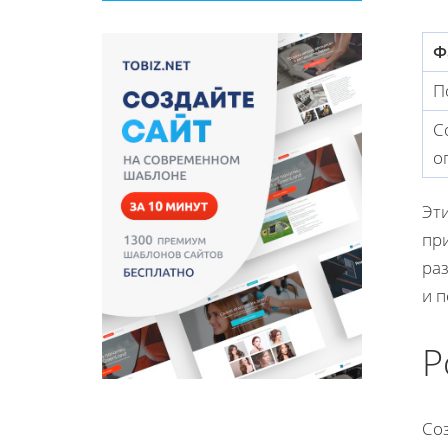
Ф
П
С
о
Эт
при
ра
и 
Р
Со