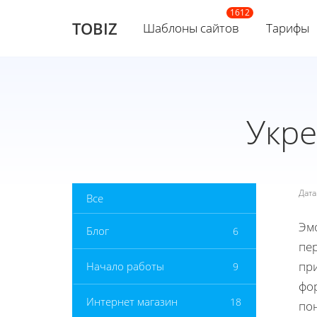
TOBIZ
Шаблоны сайтов
Тарифы
Укре
Дат
Все
Эмо
Блог
6
пе
при
Начало работы
9
фо
Интернет магазин
18
по