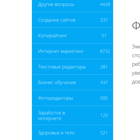
Другие вопросы
4428
Создание сайтов
237
Ф
Копирайтинг
51
Эм
Интернет маркетинг
8732
сп
ре
Текстовые редакторы
281
ув
до
Бизнес обучение
437
Фоторедакторы
505
Заработок в
125
интернете
Здоровье и тело
521