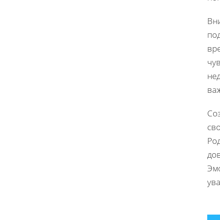
Вни
по
вр
чу
не
ва
Со
св
Ро
дов
Эмо
ув