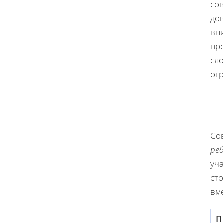
сов
до
вни
пр
сло
ог
Со
ре
уч
сто
вме
П