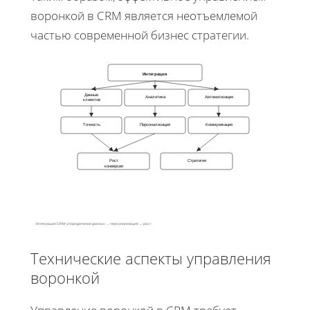
воронкой в CRM является неотъемлемой
частью современной бизнес стратегии.
Интеграция
Данные
Аналитика
Автоматизация
клиентов
Точность
Персонализация
Коммуникация
Рост
Стратегия
конверсии
Интеграция CRM: упорядочение данных → персонализация → рост
Технические аспекты управления
воронкой