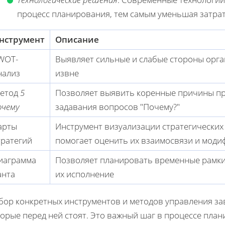
процесс планирования, тем самым уменьшая затра
нструмент
Описание
WOT-
Выявляет сильные и слабые стороны орга
нализ
извне
етод
5
Позволяет выявить коренные причины пр
очему
задавания вопросов "Почему?"
арты
Инструмент визуализации стратегических 
тратегий
помогает оценить их взаимосвязи и мод
иаграмма
Позволяет планировать временные рамки
анта
их исполнение
бор конкретных инструментов и методов управления зав
орые перед ней стоят. Это важный шаг в процессе пла