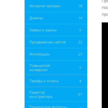
Пр
Интернет магазин
18
по
пр
Домены
14
Заявки и заказы
5
Продвижение сайтов
22
Интеграции
27
Повышение
5
конверсии
Тарифы и оплата
4
Редактор
61
конструктора
Технические вопросы