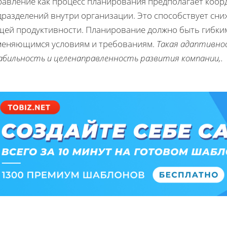
равление как процесс планирования предполагает коо
дразделений внутри организации. Это способствует сн
щей продуктивности. Планирование должно быть гибким
меняющимся условиям и требованиям.
Такая адаптивно
абильность и целенаправленность развития компании,.