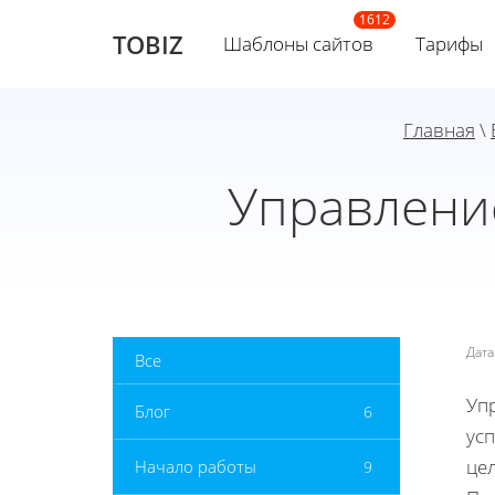
TOBIZ
Шаблоны сайтов
Тарифы
Главная
\
Управление
Дат
Все
Уп
Блог
6
ус
цел
Начало работы
9