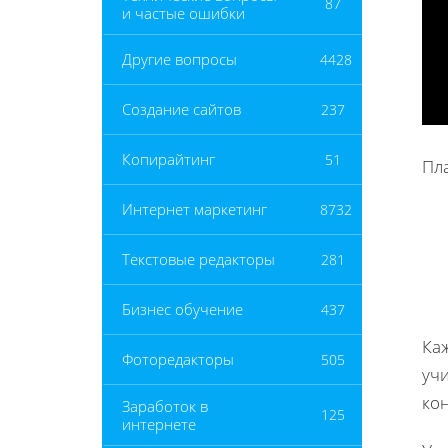
87
и частые ошибки
Другие вопросы
4428
Создание сайтов
237
Копирайтинг
51
Пл
Интернет маркетинг
8732
Текстовые редакторы
281
Бизнес обучение
437
Ка
Фоторедакторы
505
уч
ко
Заработок в
125
интернете