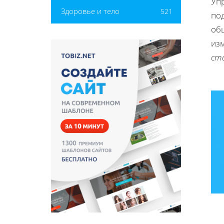
Уп
Здоровье и тело
521
по
об
из
ст