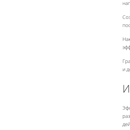
на
Соз
пос
На
эф
Гр
и д
И
Эф
ра
дей