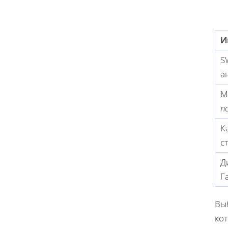
И
S
а
М
п
К
с
Д
Г
Вы
кот