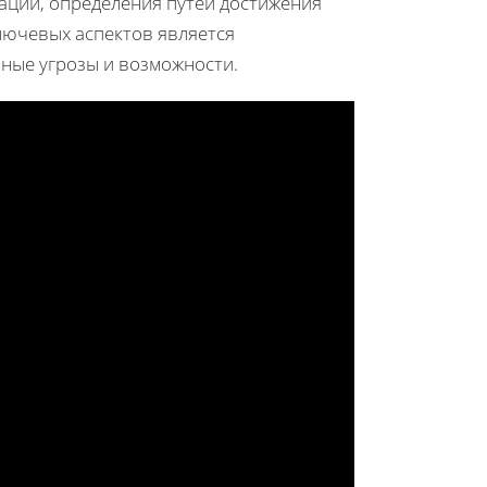
ации, определения путей достижения
лючевых аспектов является
ные угрозы и возможности.