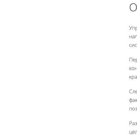
О
Уп
на
си
Пе
кон
кра
Сл
фа
по
Раз
це