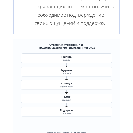
окружающих позволяет получить
необходимое подтверждение
своих ощущений и поддержку.
Стратегии управления и
предотвращения хронификации стресса
Триггеры
выявить
Здоровье
сон и спорт
Границы
отделять время
Релакс
медитация
Поддержка
разговоры
Краткие шаги для снижения риска хронификации