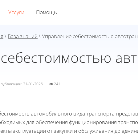
Услуги
Помощь
ая
\
База знаний
\ Управление себестоимостью автотран
 себестоимостью авт
а публикации: 21-01-2026
241
бестоимость автомобильного вида транспорта представл
обходимых для обеспечения функционирования транспор
екты эксплуатации от закупки и обслуживания до адми