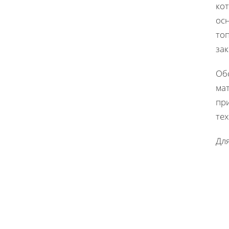
ко
ос
топ
за
Об
ма
пр
тех
Дл