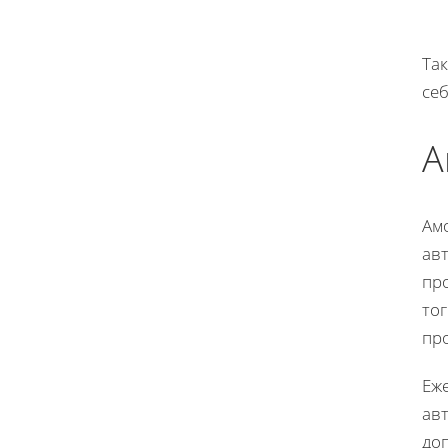
Та
себ
А
Ам
ав
про
то
про
Еж
авт
до