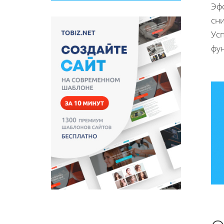
Эф
сн
Ус
фу