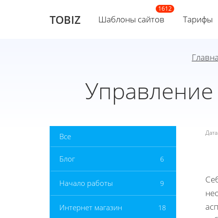
TOBIZ
Шаблоны сайтов
Тарифы
Главн
Управление
Дат
Все
Блог
6
Се
Начало работы
9
не
асп
Интернет магазин
18