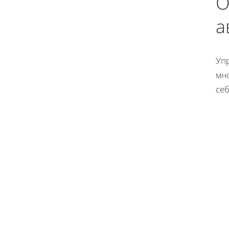
О
а
Уп
мн
се