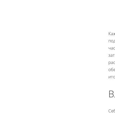
Каж
по
ча
за
ра
об
ит
В
Се