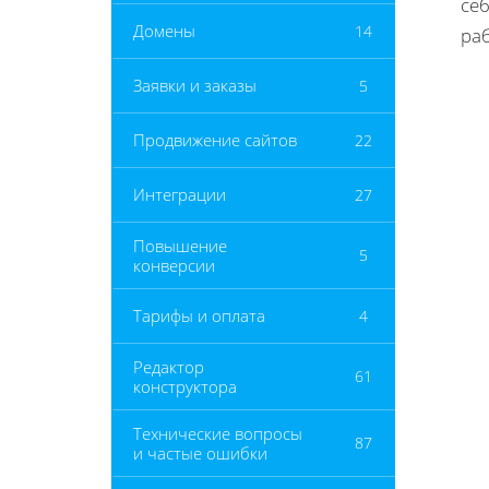
се
Домены
14
ра
Заявки и заказы
5
Продвижение сайтов
22
Интеграции
27
Повышение
5
конверсии
Тарифы и оплата
4
Редактор
61
конструктора
Технические вопросы
87
и частые ошибки