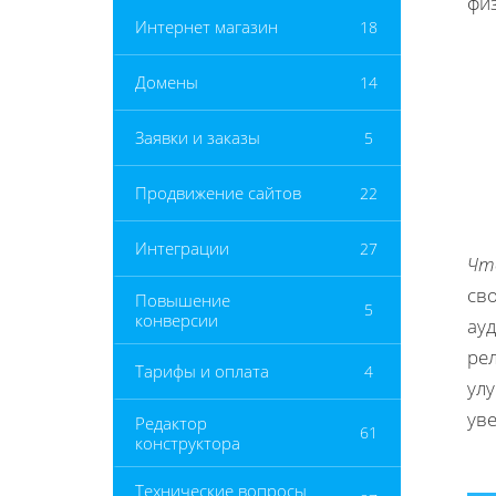
фи
Интернет магазин
18
Домены
14
Заявки и заказы
5
Продвижение сайтов
22
Интеграции
27
Чт
св
Повышение
5
конверсии
ау
ре
Тарифы и оплата
4
ул
ув
Редактор
61
конструктора
Технические вопросы