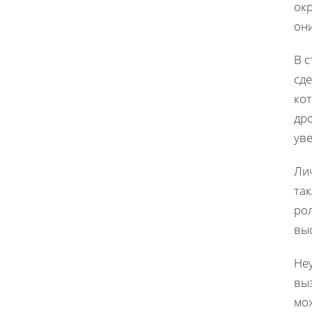
ок
он
В 
сде
ко
дро
уве
Ли
та
ро
выс
Не
выз
мож