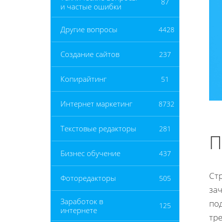
87
и частые ошибки
Другие вопросы
4428
Создание сайтов
237
Копирайтинг
51
Интернет маркетинг
8732
Текстовые редакторы
281
П
Бизнес обучение
437
Ст
Фоторедакторы
505
за
Заработок в
по
125
интернете
тре