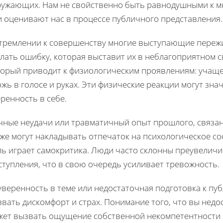
ружающих. Нам не свойственно быть равнодушными к мн
и оценивают нас в процессе публичного представления.
стремлении к совершенству многие выступающие переж
лать ошибку, которая выставит их в неблагоприятном св
торый приводит к физиологическим проявлениям: учащен
жь в голосе и руках. Эти физические реакции могут зн
ренность в себе.
чные неудачи или травматичный опыт прошлого, связа
кже могут накладывать отпечаток на психологическое с
ль играет самокритика. Люди часто склонны преувеличи
тупления, что в свою очередь усиливает тревожность.
уверенность в теме или недостаточная подготовка к п
вать дискомфорт и страх. Понимание того, что вы недо
ет вызвать ощущение собственной некомпетентности и,