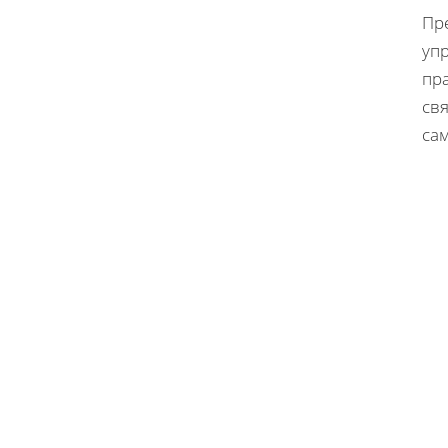
Пр
уп
пра
св
сам