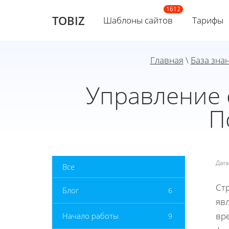
TOBIZ
Шаблоны сайтов
Тарифы
Главная
\
База зна
Управление 
П
Дат
Все
Ст
Блог
6
яв
вре
Начало работы
9