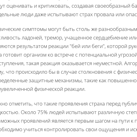
дут оценивать и критиковать, создавая своеобразный б
дельные люди даже испытывают страх провала или опас
зические симптомы могут быть столь же разнообразным
ливость ладоней, тремор, учащенное сердцебиение или
яются результатом реакции "бей или беги", которой ру
 готовит организм ко встрече с потенциальной угрозой
тупления, такая реакция оказывается неуместной. Алг
у, что происходило бы в случае столкновения с физиче
ределенные защитные механизмы, такие как повышенное
еувеличенной физической реакции.
жно отметить, что такие проявления страха перед публ
дкостью. Около 75% людей испытывают различную степен
зможных проявлений является первым шагом на пути к 
обходимо учиться контролировать свои ощущения и иск