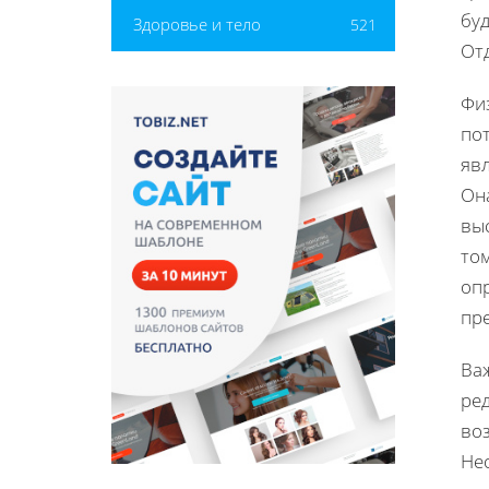
бу
Здоровье и тело
521
От
Фи
пот
явл
Она
выс
том
оп
пр
Ва
ре
во
Не