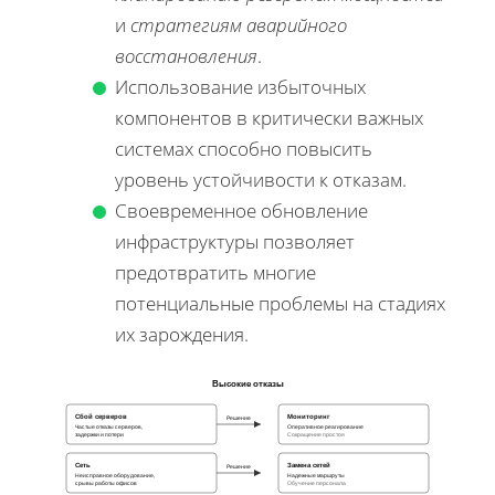
и
стратегиям аварийного
восстановления
.
Использование избыточных
компонентов в критически важных
системах способно повысить
уровень устойчивости к отказам.
Своевременное обновление
инфраструктуры позволяет
предотвратить многие
потенциальные проблемы на стадиях
их зарождения.
Высокие отказы
Сбой серверов
Мониторинг
Решение
Частые отказы серверов,
Оперативное реагирование
задержки и потери
Сокращение простоя
Сеть
Замена сетей
Решение
Неисправное оборудование,
Надежные маршруты
срывы работы офисов
Обучение персонала