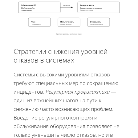
Обновление ПО
Резерв и тесты
Решение
Сбой при апдейте,
Бэкапы и контрольные среды
потери данных
Снижение потерь
План
Избыточность
Обновлять
Резерв мощностей
Резервы критичных
Своевременная замена
Краткие примеры проблем и меры
Стратегии снижения уровней
отказов в системах
Системы с высокими уровнями отказов
требуют специальных мер по сокращению
инцидентов.
Регулярная профилактика
—
один из важнейших шагов на пути к
снижению часто возникающих проблем.
Введение регулярного контроля и
обслуживания оборудования позволяет не
только уменьшить число отказов, но и в