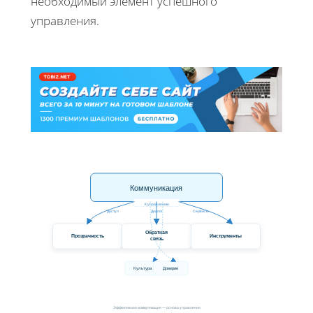
необходимый элемент успешного
управления.
Коммуникация
К управлению
Доступ
Диалог
Сервисы
Обратная
Прозрачность
Инструменты
связь
Культура
Доверие
Эффективная коммуникация — основа управления