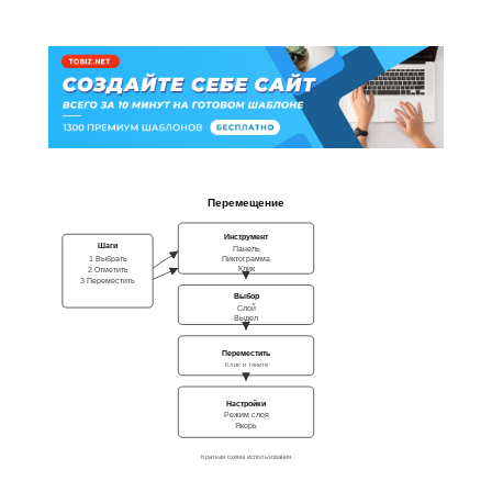
Перемещение
Инструмент
Шаги
Панель
1 Выбрать
Пиктограмма
Клик
2 Отметить
3 Переместить
Выбор
Слой
Выдел
Переместить
Клик и тяните
Настройки
Режим слоя
Якорь
Краткая схема использования