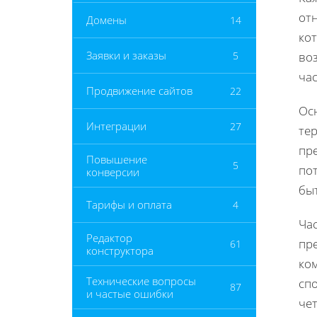
от
Домены
14
ко
Заявки и заказы
5
воз
ча
Продвижение сайтов
22
Ос
Интеграции
27
те
пре
Повышение
5
пот
конверсии
бы
Тарифы и оплата
4
Ча
Редактор
пр
61
конструктора
ко
Технические вопросы
спо
87
и частые ошибки
че