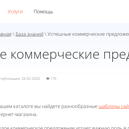
Услуги
Помощь
авная
\
База знаний
\ Успешные коммерческие предложе
е коммерческие пре
а публикации: 26-02-2026
176
нашем каталоге вы найдете разнообразные
шаблоны сай
ернет-магазина.
ждое коммерческое предложение играет важную роль в 