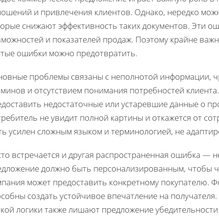
ношений и привлечения клиентов. Однако, нередко мож
торые снижают эффективность таких документов. Эти о
можностей и показателей продаж. Поэтому крайне важн
стые ошибки можно предотвратить.
новные проблемы связаны с неполнотой информации, 
рминов и отсутствием понимания потребностей клиента
доставить недостаточные или устаревшие данные о прод
ребитель не увидит полной картины и откажется от сот
ть усилен сложным языком и терминологией, не адапти
сто встречается и другая распространенная ошибка — н
едложение должно быть персонализированным, чтобы че
мпания может предоставить конкретному покупателю. 
собны создать устойчивое впечатление на получателя.
ткой логики также лишают предложение убедительности