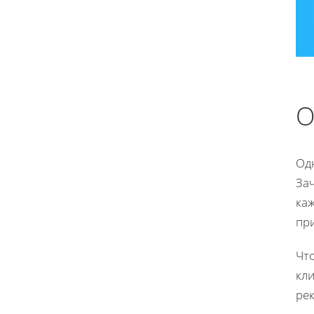
О
Од
За
каж
пр
Чт
кл
ре