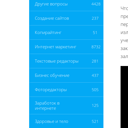
Другие вопросы
4428
Чт
пр
Создание сайтов
237
пе
из
Копирайтинг
51
уч
Интернет маркетинг
8732
за
зал
Текстовые редакторы
281
Бизнес обучение
437
Фоторедакторы
505
Заработок в
125
интернете
Здоровье и тело
521