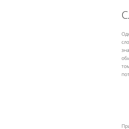
С
Од
сл
зна
об
том
по
Пр