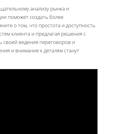
тщательному анализу рынка и
ции поможет создать более
ите о том, что простота и доступность
тям клиента и предлагая решения с
ь своей ведения переговоров и
ния и внимание к деталям станут