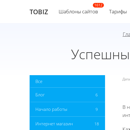
TOBIZ
Шаблоны сайтов
Тарифы
Гл
Успешны
Дат
Все
Блог
6
В 
Начало работы
9
инт
Интернет магазин
18
Ка