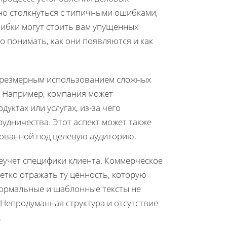
но столкнуться с типичными ошибками,
шибки могут стоить вам упущенных
о понимать, как они появляются и как
чрезмерным использованием сложных
. Например, компания может
уктах или услугах, из-за чего
рудничества. Этот аспект может также
рованной под целевую аудиторию.
еучет специфики клиента. Коммерческое
тко отражать ту ценность, которую
Формальные и шаблонные тексты не
 Непродуманная структура и отсутствие
.