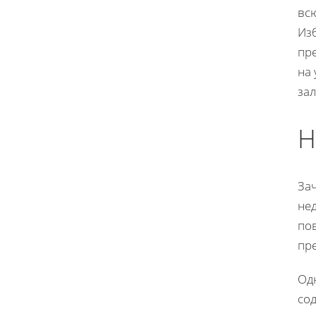
всю
Из
пр
на
за
Н
За
нед
пов
пр
Од
сод