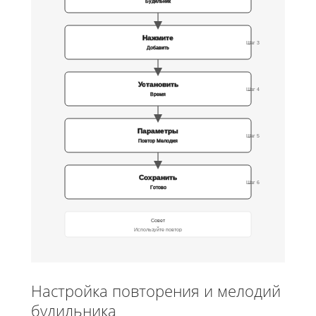
Будильник
Нажмите
Шаг 3
Добавить
Установить
Шаг 4
Время
Параметры
Шаг 5
Повтор Мелодия
Сохранить
Шаг 6
Готово
Совет
Используйте повтор
Настройка повторения и мелодий
будильника