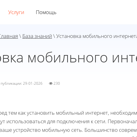
Услуги
Помощь
Главная
\
База знаний
\ Установка мобильного интернет
овка мобильного инт
а публикации: 29-01-2026
230
ед тем как установить мобильный интернет, необходим
ут использоваться для подключения к сети. Первонача
 ваше устройство мобильную сеть. Большинство совре