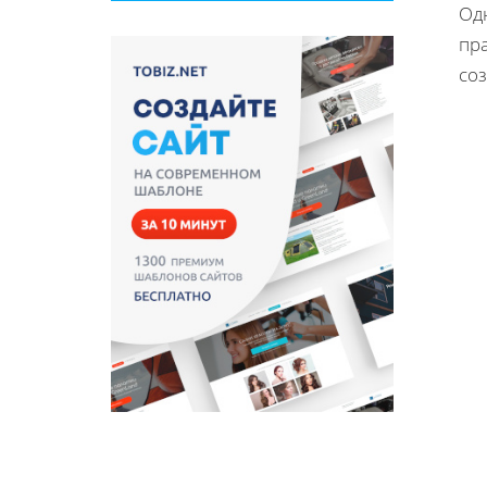
Од
пра
соз