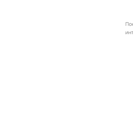
По
инт