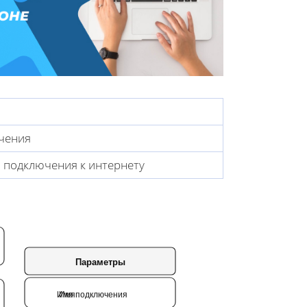
чения
 подключения к интернету
Параметры
Имя подключения
Имя