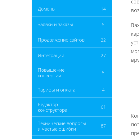
сов
Домены
14
воз
Заявки и заказы
5
Ва
кар
Продвижение сайтов
22
ус
мог
Интеграции
27
вр
Повышение
5
конверсии
Тарифы и оплата
4
Редактор
61
конструктора
Кон
Технические вопросы
по
87
и частые ошибки
пр