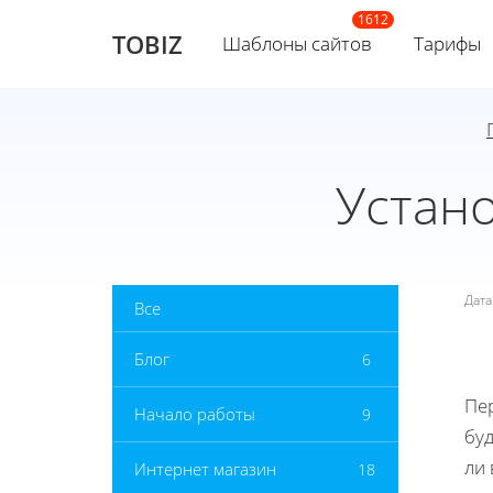
TOBIZ
Шаблоны сайтов
Тарифы
Устан
Дат
Все
Блог
6
Пер
Начало работы
9
буд
ли
Интернет магазин
18