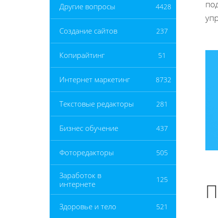
по
Другие вопросы
4428
упр
Создание сайтов
237
Копирайтинг
51
Интернет маркетинг
8732
Текстовые редакторы
281
Бизнес обучение
437
Фоторедакторы
505
Заработок в
125
интернете
П
Здоровье и тело
521