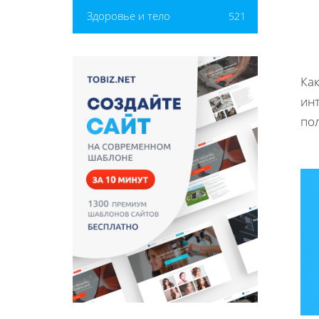
Здоровье и тело
521
Как
ин
по