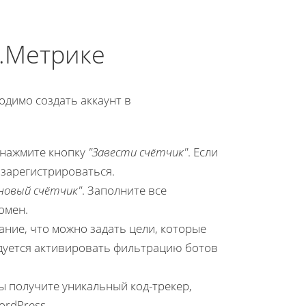
с.Метрике
одимо создать аккаунт в
 нажмите кнопку
"Завести счётчик"
. Если
я зарегистрироваться.
новый счётчик"
. Заполните все
омен.
ние, что можно задать цели, которые
ндуется активировать фильтрацию ботов
Вы получите уникальный код-трекер,
ordPress.