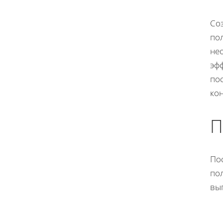
Соз
пол
не
эф
по
кон
П
Пос
пол
вы