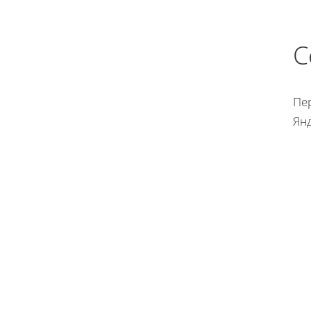
С
Пер
Ян