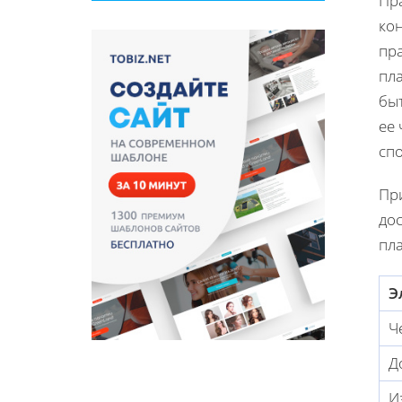
Пр
кон
пра
пл
быт
ее 
спо
При
дос
пл
Э
Ч
Д
И