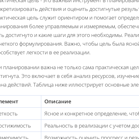
актическая цель - это важный инструмент в планирован
кретизировать действия и оценить достигнутые результ
ктическая цель служит ориентиром и помогает определя
анирования более управляемым и измеряемым, обеспечи
ь достигнуто и какие шаги для этого необходимы. Реал
четкого формулирования. Важно, чтобы цель была ясной
собствует легкости в ее реализации.
 планировании важна не только сама практическая цель
тигнута. Это включает в себя анализ ресурсов, изучен
ана действий. Таблица ниже иллюстрирует основные эл
лемент
Описание
еткость
Ясное и конкретное определение, чт
остижимость
Реальность в реализации с учетом до
змеримость
Возможность оценить прогресс и рез