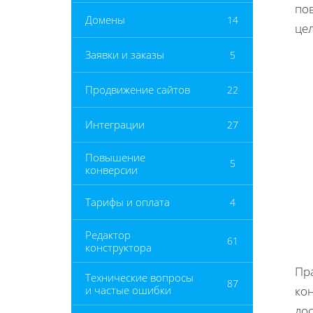
по
Домены
14
цел
Заявки и заказы
5
Продвижение сайтов
22
Интеграции
27
Повышение
5
конверсии
Тарифы и оплата
4
Редактор
61
конструктора
Пра
Технические вопросы
87
и частые ошибки
ко
до