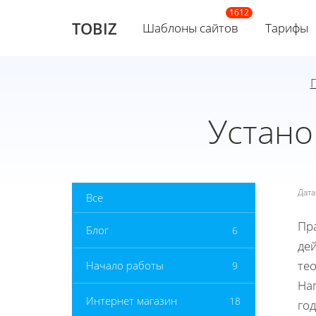
TOBIZ
Шаблоны сайтов
Тарифы
Устано
Дат
Все
Пр
Блог
6
дей
те
Начало работы
9
На
Интернет магазин
18
год