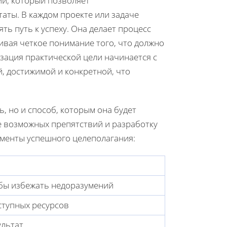
ии, который позволяет
аты. В каждом проекте или задаче
ть путь к успеху. Она делает процесс
вая четкое понимание того, что должно
изация практической цели начинается с
, достижимой и конкретной, что
, но и способ, которым она будет
ие возможных препятствий и разработку
ементы успешного целеполагания:
обы избежать недоразумений
ступных ресурсов
ультат