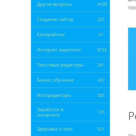
Другие вопросы
4428
по
Создание сайтов
237
Копирайтинг
51
Интернет маркетинг
8732
Текстовые редакторы
281
Бизнес обучение
437
Фоторедакторы
505
Заработок в
Р
125
интернете
Здоровье и тело
521