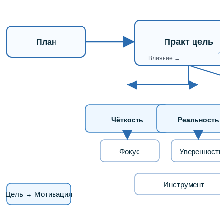
Практ цель
План
Влияние →
Чёткость
Реальность
Фокус
Уверенност
Инструмент
Цель → Мотивация