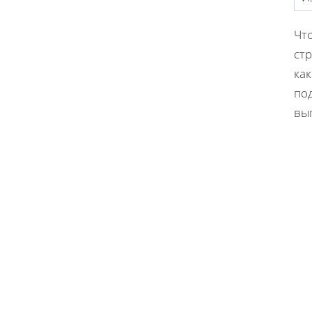
Чт
ст
как
по
вы