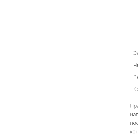
Э
Ч
Р
К
Пр
нап
по
кон