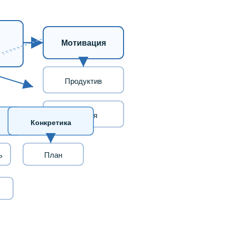
Мотивация
Продуктив
Энергия
Конкретика
ь
План