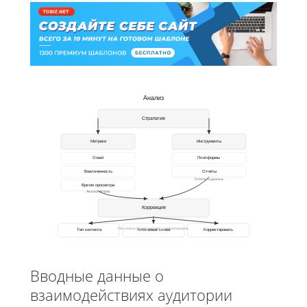
Анализ
Стратегия
Метрики
Инструменты
Охват
Платформы
Вовлеченность
Отчёты
Отчёты и данные
Время просмотра
Анализ метрик
Коррекция
Регулярный цикл: анализ → корректировка
Тип контента
Ключевые слова
Корректировать
Вводные данные о
взаимодействиях аудитории