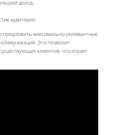
ольший доход.
тик аудитории.
ко предложить максимально релевантные
ю коммуникаций. Это позволит
 существующих клиентов, что играет