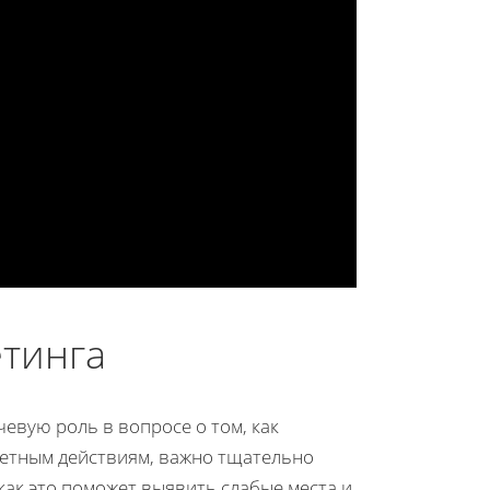
етинга
евую роль в вопросе о том, как
ретным действиям, важно тщательно
как это поможет выявить слабые места и