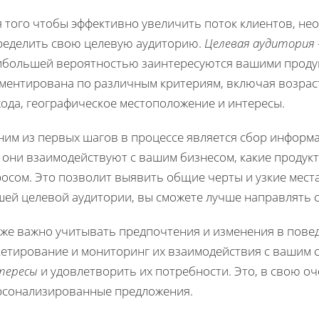
я того чтобы эффективно увеличить поток клиентов, не
ределить свою целевую аудиторию.
Целевая аудитория
ибольшей вероятностью заинтересуются вашими продук
гментирована по различным критериям, включая возрас
хода, географическое местоположение и интересы.
им из первых шагов в процессе является сбор информа
к они взаимодействуют с вашим бизнесом, какие продук
осом. Это позволит выявить общие черты и узкие места
шей целевой аудитории, вы сможете лучше направлять 
кже важно учитывать предпочтения и изменения в пове
кетирование и мониторинг их взаимодействия с вашим с
тересы
и удовлетворить их потребности. Это, в свою о
рсонализированные предложения.