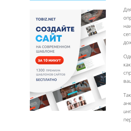
Дл
оп
на
се
до
Одн
ка
спр
ва
Та
ан
ин
пе