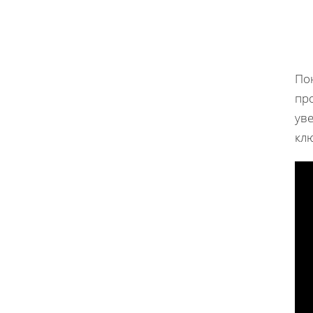
По
про
ув
кл