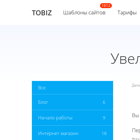
TOBIZ
Шаблоны сайтов
Тарифы
Уве
Дат
Все
Блог
6
Вы
Начало работы
9
Пер
Интернет магазин
18
тщ