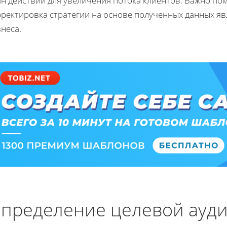
н действий для увеличения потока клиентов. Важно по
рректировка стратегии на основе полученных данных я
неса.
пределение целевой ауд