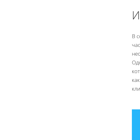
И
В 
час
нео
Од
ко
ка
кли