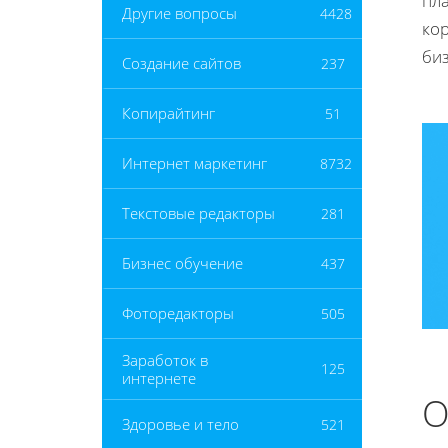
пла
Другие вопросы
4428
ко
биз
Создание сайтов
237
Копирайтинг
51
Интернет маркетинг
8732
Текстовые редакторы
281
Бизнес обучение
437
Фоторедакторы
505
Заработок в
125
интернете
О
Здоровье и тело
521