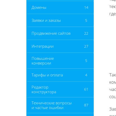
тек
Домены
14
гд
Заявки и заказы
5
Продвижение сайтов
22
Интеграции
27
Повышение
5
конверсии
Та
Тарифы и оплата
4
ко
Редактор
ча
61
конструктора
со
Технические вопросы
87
и частые ошибки
За