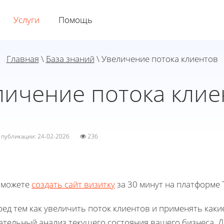
Услуги
Помощь
Главная
\
База знаний
\ Увеличение потока клиентов
личение потока клие
а публикации: 24-02-2026
236
 можете
создать сайт визитку
за 30 минут на платформе T
ед тем как увеличить поток клиентов и применять каки
ательный анализ текущего состояния вашего бизнеса. Д