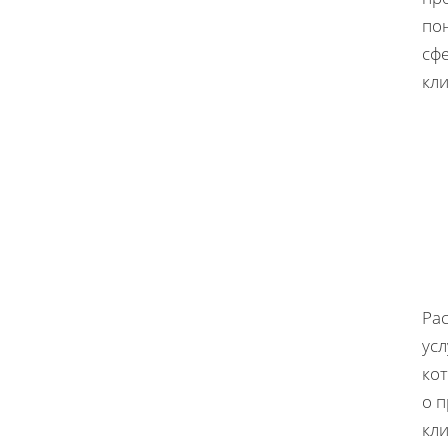
пон
сф
кли
Ра
усл
кот
о п
кли