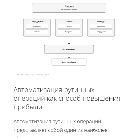
Анализ
первый шаг к успеху
Сбор данных
Оценка
Выводы
Документы
Таблицы
Улучшения
Метрики
Диаграммы
Сотрудники
Оптимизация
Рост прибыли
Ключ: сбор → оценка → вывод → оптимизация → прибыль
Автоматизация рутинных
операций как способ повышения
прибыли
Автоматизация рутинных операций
представляет собой один из наиболее