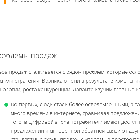
роблемы продаж
ера продаж сталкивается с рядом проблем, которые ос
м или стратегий. Возникают они в результате изменени
нологий, роста конкуренции. Давайте изучим главные из
Во-первых, люди стали более осведомленными, а т
много времени в интернете, сравнивая предложени
того, в цифровой эпохе потребители имеют доступ
предложений и мгновенной обратной связи от други
стандартные схемы продаж, с упором на простое пр