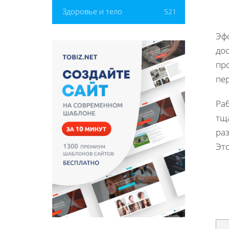
Здоровье и тело
521
Эф
до
пр
пер
Раб
тщ
раз
Эт