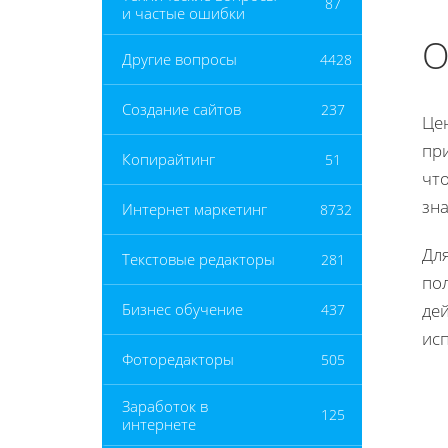
87
и частые ошибки
О
Другие вопросы
4428
Создание сайтов
237
Цен
пр
Копирайтинг
51
чт
зн
Интернет маркетинг
8732
Дл
Текстовые редакторы
281
по
де
Бизнес обучение
437
исп
Фоторедакторы
505
Заработок в
125
интернете