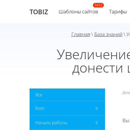
TOBIZ
Шаблоны сайтов
Тарифы
Главная
\
База знаний
\ У
Увеличение
донести 
Дат
Все
Блог
6
Вы
Начало работы
9