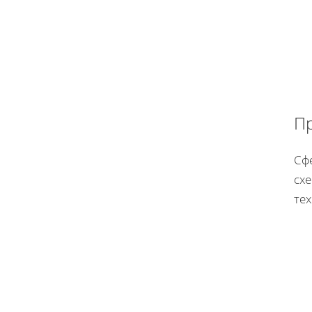
П
Сф
схе
тех