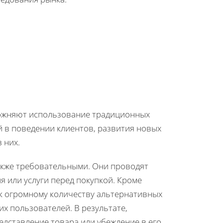
ложняют использование традиционных
й в поведении клиентов, развития новых
 них.
акже требовательными. Они проводят
я или услуги перед покупкой. Кроме
 к огромному количеству альтернативных
х пользователей. В результате,
едставление товара или убеждение в его