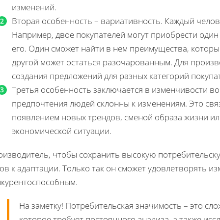
изменений.
Вторая особенность – вариативность. Каждый челов
Например, двое покупателей могут приобрести один 
его. Один сможет найти в нем преимущества, которы
другой может остаться разочарованным. Для произв
создания предложений для разных категорий покупа
Третья особенность заключается в изменчивости во
предпочтения людей склонны к изменениям. Это свя
появлением новых трендов, сменой образа жизни ил
экономической ситуации.
оизводитель, чтобы сохранить высокую потребительску
ов к адаптации. Только так он сможет удовлетворять 
нкурентоспособным.
На заметку! Потребительская значимость – это сл
которое требует постоянного анализа, а также исс