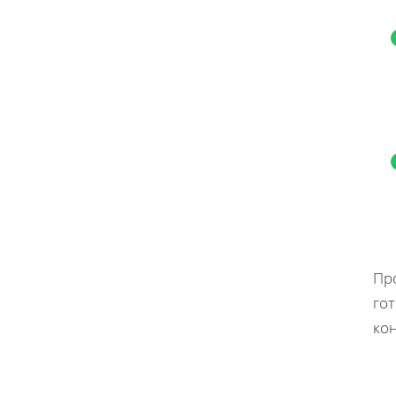
Пр
гот
ко