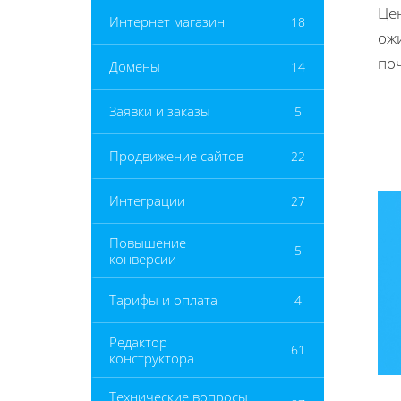
Цен
Интернет магазин
18
ож
по
Домены
14
Заявки и заказы
5
Продвижение сайтов
22
Интеграции
27
Повышение
5
конверсии
Тарифы и оплата
4
Редактор
61
конструктора
Технические вопросы