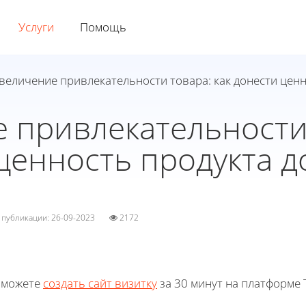
Услуги
Помощь
величение привлекательности товара: как донести ценн
 привлекательности 
ценность продукта д
а публикации: 26-09-2023
2172
 можете
создать сайт визитку
за 30 минут на платформе T