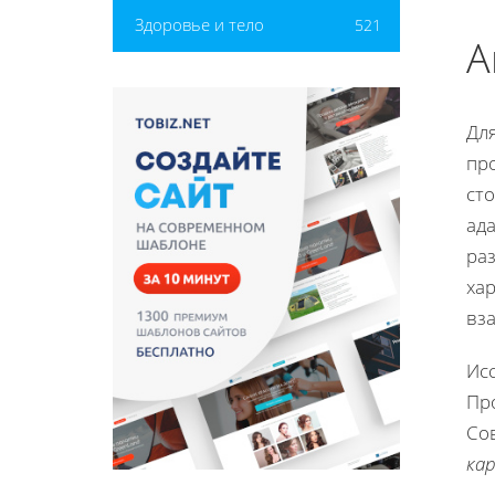
Здоровье и тело
521
А
Дл
пр
сто
ад
раз
ха
вз
Ис
Пр
Со
ка