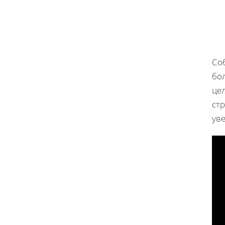
Со
бо
це
стр
ув