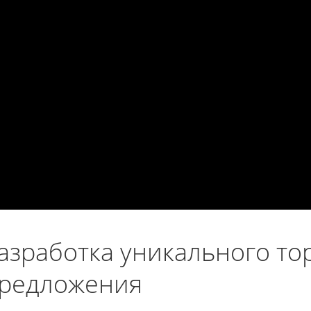
азработка уникального то
редложения