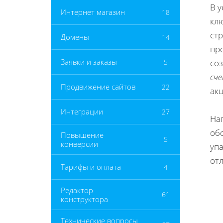
В 
Интернет магазин
18
кл
стр
Домены
14
пр
Заявки и заказы
5
со
сч
Продвижение сайтов
22
ак
Интеграции
27
На
об
Повышение
5
конверсии
упа
от
Тарифы и оплата
4
Редактор
61
конструктора
Технические вопросы