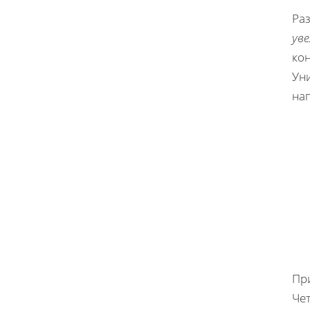
Ра
ув
кон
Уни
на
Пр
Че