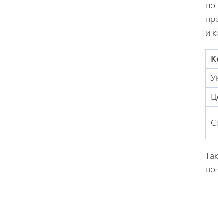
но 
пр
и 
К
У
Ц
С
Та
по