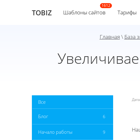
TOBIZ
Шаблоны сайтов
Тарифы
Главная
\
База 
Увеличивае
Дат
Все
Блог
6
На
Начало работы
9