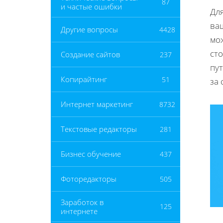
87
и частые ошибки
Дл
ва
Другие вопросы
4428
мо
ст
Создание сайтов
237
пут
Копирайтинг
51
за
Интернет маркетинг
8732
Текстовые редакторы
281
Бизнес обучение
437
Фоторедакторы
505
Заработок в
125
интернете