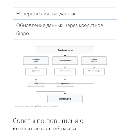
Неверные личные данные
Обновление данных через кредитное
бюро
Ошибки отчёта
Неверные
Личные
Идентификация
долги
данные
Документы
Связь с банком
Обновить в бюро
Бюро
Кредитор
Исправлено
Шаги: обнаружение → тип → действие → контакт → результат
Советы по повышению
кредитного рейтинга