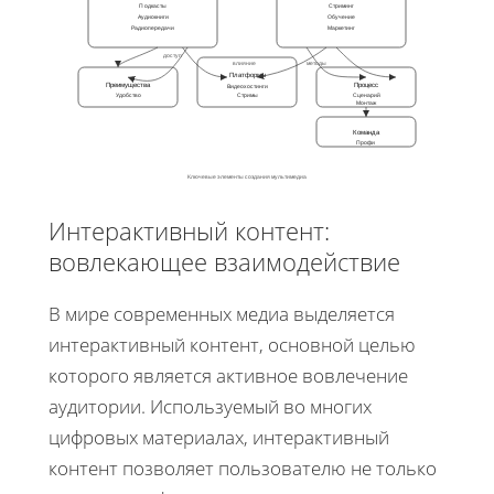
Подкасты
Стриминг
Аудиокниги
Обучение
Радиопередачи
Маркетинг
доступ
влияние
методы
Платформы
Преимущества
Процесс
Видеохостинги
Удобство
Стримы
Сценарий
Монтаж
Команда
Профи
Ключевые элементы создания мультимедиа
Интерактивный контент:
вовлекающее взаимодействие
В мире современных медиа выделяется
интерактивный контент, основной целью
которого является активное вовлечение
аудитории. Используемый во многих
цифровых материалах, интерактивный
контент позволяет пользователю не только