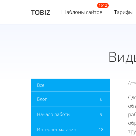
TOBIZ
Шаблоны сайтов
Тарифы
Вид
Дат
Все
Сде
Блог
6
об
ра
Начало работы
9
обр
Интернет магазин
18
тру