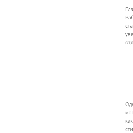
Гл
Раб
ст
ув
отд
Одн
мог
как
сти