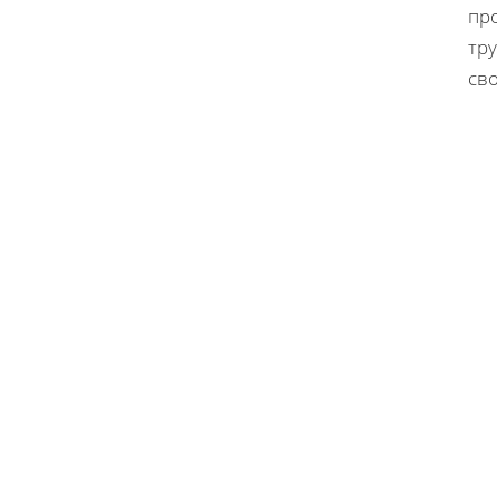
про
тру
св