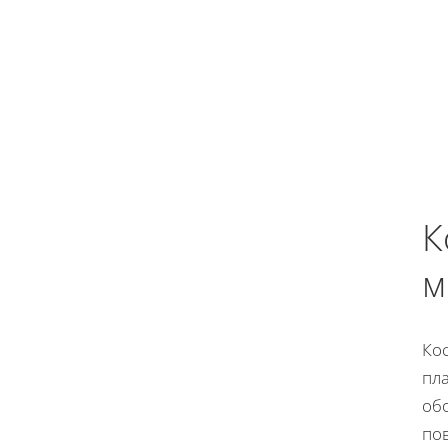
К
м
Кос
пла
об
по