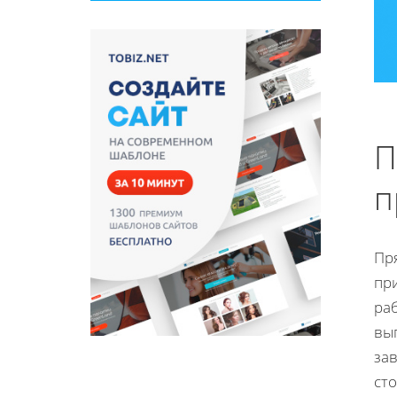
П
п
Пр
пр
ра
вы
за
сто