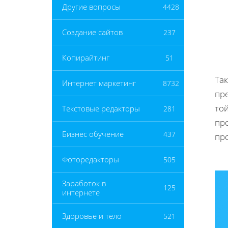
Другие вопросы
4428
Создание сайтов
237
Копирайтинг
51
Та
Интернет маркетинг
8732
пре
то
Текстовые редакторы
281
пр
Бизнес обучение
437
пр
Фоторедакторы
505
Заработок в
125
интернете
Здоровье и тело
521