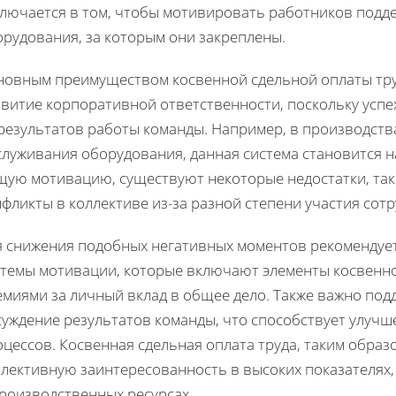
ключается в том, чтобы мотивировать работников под
орудования, за которым они закреплены.
новным преимуществом косвенной сдельной оплаты труд
звитие корпоративной ответственности, поскольку успе
результатов работы команды. Например, в производства
служивания оборудования, данная система становится 
щую мотивацию, существуют некоторые недостатки, так
фликты в коллективе из-за разной степени участия сот
я снижения подобных негативных моментов рекомендуе
стемы мотивации, которые включают элементы косвенн
емиями за личный вклад в общее дело. Также важно по
суждение результатов команды, что способствует улуч
цессов. Косвенная сдельная оплата труда, таким образ
ллективную заинтересованность в высоких показателях,
производственных ресурсах.