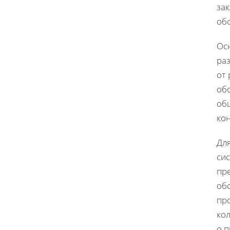
за
об
Ос
ра
от 
об
об
кон
Дл
си
пр
об
про
ко
о 