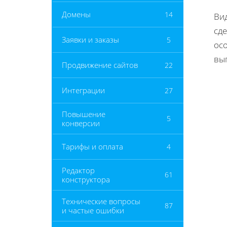
Домены
14
Ви
сд
Заявки и заказы
5
ос
вы
Продвижение сайтов
22
Интеграции
27
Повышение
5
конверсии
Тарифы и оплата
4
Редактор
61
конструктора
Технические вопросы
87
и частые ошибки