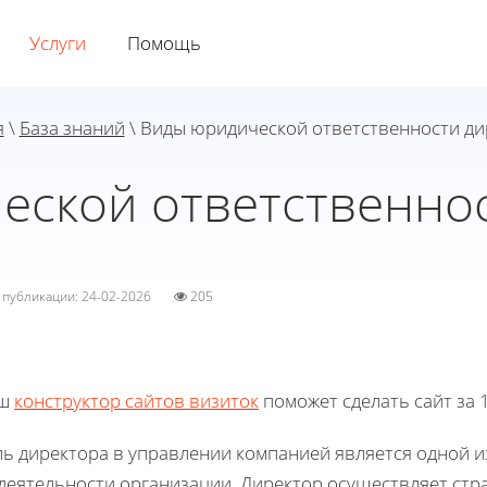
Услуги
Помощь
я
\
База знаний
\ Виды юридической ответственности ди
еской ответственнос
а публикации: 24-02-2026
205
ш
конструктор сайтов визиток
поможет сделать сайт за 1
ль директора в управлении компанией является одной 
 деятельности организации. Директор осуществляет стр