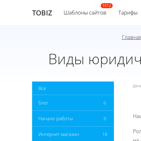
TOBIZ
Шаблоны сайтов
Тарифы
Главна
Виды юридич
Дат
Все
Блог
6
На
Начало работы
9
Ро
Интернет магазин
18
на