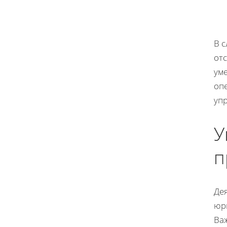
В 
от
ум
оп
упр
У
п
Де
юр
Ва