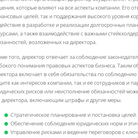
ения, которые влияют на все аспекты компании. Его от
ансовых целей, так и поддержания высокого уровня ко
действие в разработке и реализации долгосрочных пла
сурсами, а также взаимодействие с важными стейкхолд
язанностей, возложенных на директора.
ме того, директор отвечает за соблюдение законодател
убокого понимания правовых аспектов бизнеса. Таким о
ректора включает в себя обязательства по соблюдени
ите как интересов компании, так и её сотрудников и п
идических рисков или неисполнение обязанностей може
я директора, включающим штрафы и другие меры.
Стратегическое планирование и постановка целей.
Обеспечение соблюдения юридических норм и этич
Управление рисками и ведение переговоров с клю