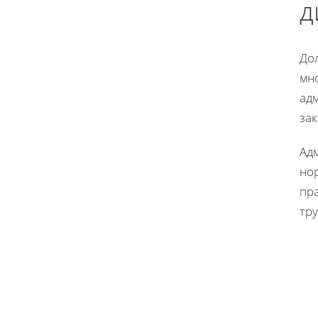
д
Дол
мн
ад
зак
Ад
но
пр
тру