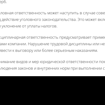
ерб.
оловная ответственность может наступить в случае с
д действие уголовного законодательства. Это может в
 уклонение от уплаты налогов.
сциплинарная ответственность предусматривает приме
тами компании. Нарушение трудовой дисциплины или н
ивести к выговору или более серьезным наказаниям.
нимание видов и мер юридической ответственности по
блюдения законов и внутренних норм при выполнении с