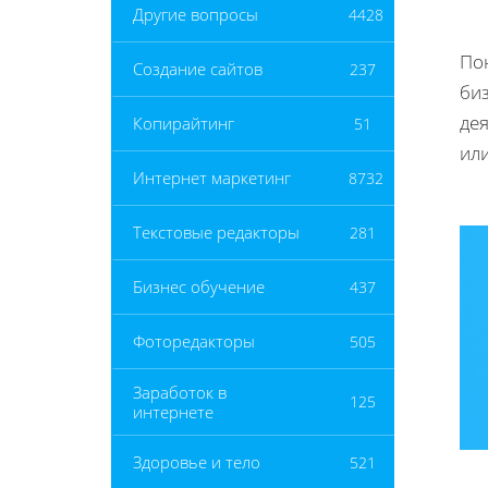
Другие вопросы
4428
По
Создание сайтов
237
би
де
Копирайтинг
51
или
Интернет маркетинг
8732
Текстовые редакторы
281
Бизнес обучение
437
Фоторедакторы
505
Заработок в
125
интернете
Здоровье и тело
521