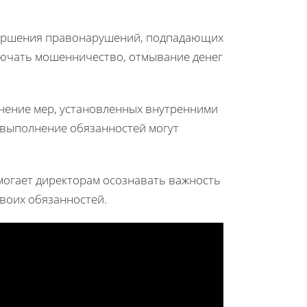
овершения правонарушений, подпадающих
ключать мошенничество, отмывание денег
нение мер, установленных внутренними
евыполнение обязанностей могут
могает директорам осознавать важность
воих обязанностей.