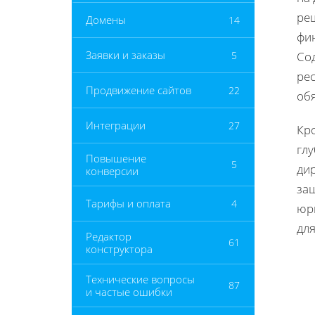
реш
Домены
14
фин
Заявки и заказы
5
Со
ре
Продвижение сайтов
22
об
Интеграции
27
Кро
гл
Повышение
5
ди
конверсии
защ
Тарифы и оплата
4
юр
дл
Редактор
61
конструктора
Технические вопросы
87
и частые ошибки