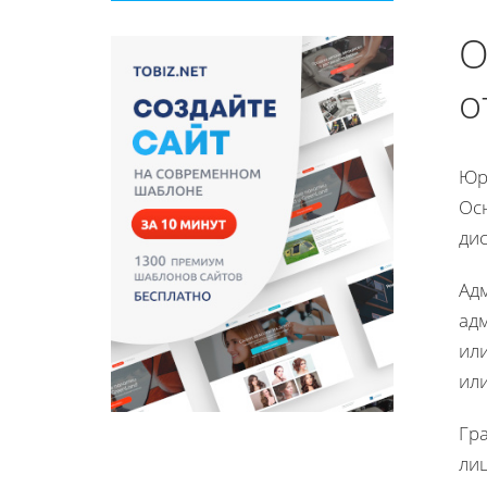
О
о
Юр
Ос
ди
Ад
ад
ил
ил
Гр
ли