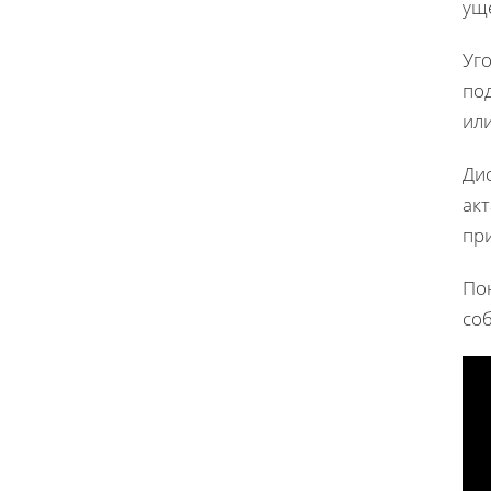
ущ
Уг
по
или
Ди
ак
пр
По
со