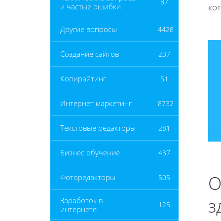
87
и частые ошибки
ко
Другие вопросы
4428
Создание сайтов
237
Копирайтинг
51
Интернет маркетинг
8732
Текстовые редакторы
281
Бизнес обучение
437
О
Фоторедакторы
505
з
Заработок в
125
интернете