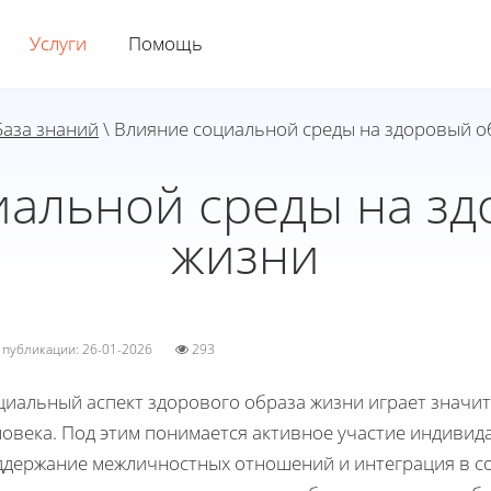
Услуги
Помощь
База знаний
\ Влияние социальной среды на здоровый о
иальной среды на зд
жизни
а публикации: 26-01-2026
293
циальный аспект здорового образа жизни играет значи
ловека. Под этим понимается активное участие индивид
ддержание межличностных отношений и интеграция в с