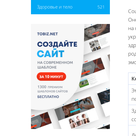
Здоровье и тело
521
Со
Он
на
ук
зд
ро
эм
К
Э
п
З
с
Д