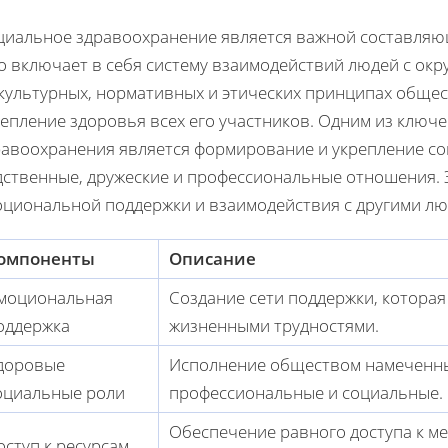
циальное здравоохранение является важной составляю
о включает в себя систему взаимодействий людей с ок
 культурных, нормативных и этических принципах обще
репление здоровья всех его участников. Одним из клю
равоохранения является формирование и укрепление соц
дственные, дружеские и профессиональные отношения. 
оциональной поддержки и взаимодействия с другими лю
омпоненты
Описание
моциональная
Создание сети поддержки, которая
оддержка
жизненными трудностями.
доровые
Исполнение обществом намеченных
оциальные роли
профессиональные и социальные.
Обеспечение равного доступа к м
оступ к ресурсам