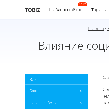
TOBIZ
Шаблоны сайтов
Тарифы
Главная
\
Влияние соц
Дат
Все
Со
Блог
6
че
по
Начало работы
9