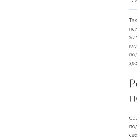
Так
пс
жи
кл
по
зд
Р
п
Со
по
себ