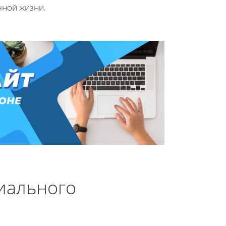
чной жизни.
иального