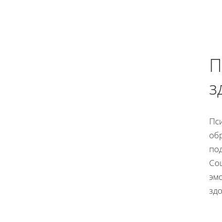
П
з
Пс
об
по
Со
эмо
зд