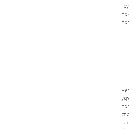
гру
пр
про
Чер
укр
по
сп
соц