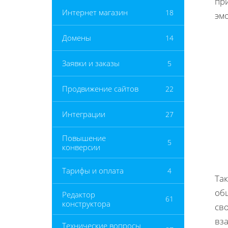
пр
Интернет магазин
18
эм
Домены
14
Заявки и заказы
5
Продвижение сайтов
22
Интеграции
27
Повышение
5
конверсии
Тарифы и оплата
4
Та
об
Редактор
61
конструктора
св
вз
Технические вопросы