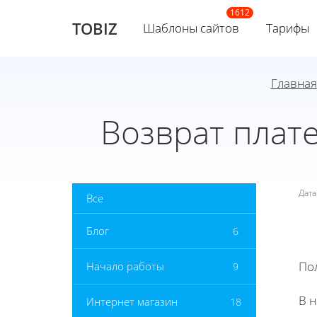
TOBIZ
Шаблоны сайтов
Тарифы
Главная
Возврат плат
Дат
Все
Блог
6
По
Начало работы
9
В 
Интернет магазин
18