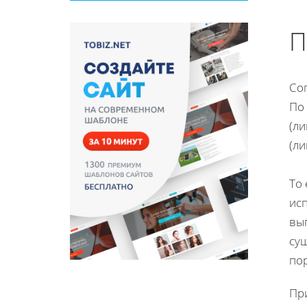
П
Сог
По 
(ли
(ли
То
ис
вы
сущ
пор
Пр