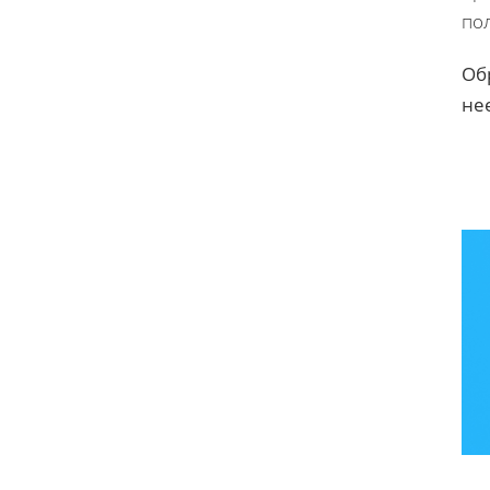
пол
Об
не