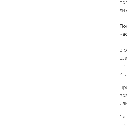
по
ли 
По
ча
В с
вза
пр
ин
Пр
во
или
Сл
пра