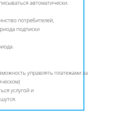
списываться автоматически.
инство потребителей,
ериода подписки
риода.
озможность управлять платежами за
ическом)
ься услугой и
ишутся.