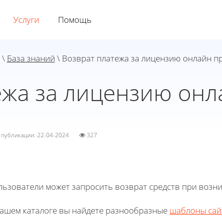
Услуги
Помощь
\
База знаний
\ Возврат платежа за лицензию онлайн п
ежа за лицензию онл
а публикации: 22-04-2024
327
льзователи может запросить возврат средств при возн
нашем каталоге вы найдете разнообразные
шаблоны сай