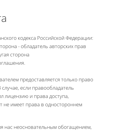
та
данского кодекса Российской Федерации:
торона - обладатель авторских прав
угая сторона
оглашения.
вателем предоставляется только право
 случае, если правообладатель
л лицензию и права доступа,
ат не имеет права в одностороннем
для нас неосновательным обогащением,