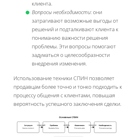
клиента.
Вопросы необходимости
: они
затрагивают возможные выгоды от
решений и подталкивают клиента к
пониманию важности решения
проблемы. Эти вопросы помогают
задуматься о целесообразности
внедрения изменения.
Использование техники СПИН позволяет
продавцам более точно и тонко подходить к
процессу общения с клиентами, повышая
вероятность успешного заключения сделки.
Основные СПИН
Ситуация
Проблема
Извлечение
Необходимость
следующий
углубить
перевести
Узнать контекст
Выявить боль
Показать риск
Показать выгоду